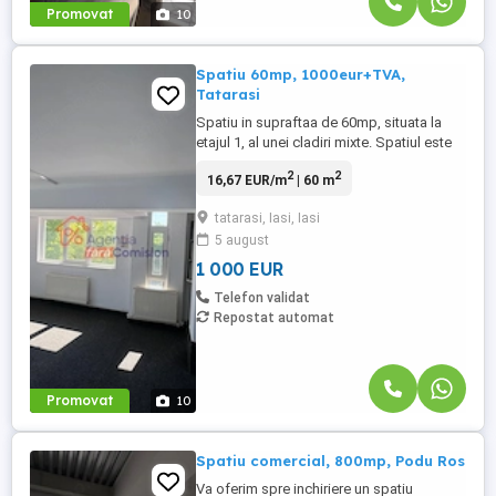
Promovat
10
Spatiu 60mp, 1000eur+TVA,
Tatarasi
Spatiu in supraftaa de 60mp, situata la
etajul 1, al unei cladiri mixte. Spatiul este
compartimentat in mai multe camere,
2
2
16,67 EUR/m
| 60 m
pretabil pentru birouri,activitati scolare,
sediu firma, samd. Este dotat cu CT
tatarasi, Iasi, Iasi
proprie, un punct sanitar si are acces la
5 august
mansarda, spatiu ideala pentru depozitare
sau amenajarea ...
1 000 EUR
Telefon validat
Repostat automat
Promovat
10
Spatiu comercial, 800mp, Podu Ros
Va oferim spre inchiriere un spatiu