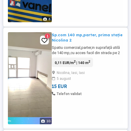
6
Sp.com 140 mp,parter, prima stație
1
Nicolina 2
Spatiu comercial,parter,in suprafață utilă
de 140 mp,cu acces facil din strada pe 2
uși ,plus o ușă laterală de aprovizionare
2
2
0,11 EUR/m
| 140 m
Este un spatiu foarte bine gândit, dispune
de toate utilitățile,curent trifazic,centrala
Nicolina, Iasi, Iasi
termica pe gaz,aer condiționat,tâmplărie
5 august
PVC,grupuri sanitare,spatiu vitrat. Spațiul
...
15 EUR
Telefon validat
10