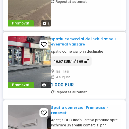
Repostat automat
Promovat
2
spatiu comercial de inchiriat sau
eventual vanzare
spatiu comercial prin destinatie
2
2
16,67 EUR/m
| 60 m
Iasi, Iasi
4 august
1 000 EUR
Promovat
5
Repostat automat
Spatiu comercial Frumoasa -
renovat
Agenția DHD Imobiliare va propune spre
inchiriere un spațiu comercial prin