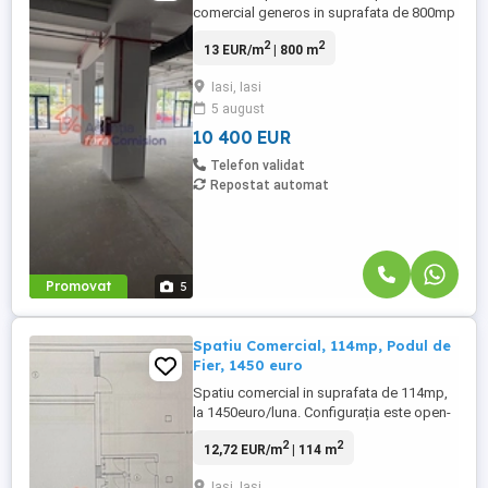
comercial generos in suprafata de 800mp
open space , la 13euro/mp, dotat cu: -
2
2
13 EUR/m
| 800 m
fatada vitrata pe tot perimetrul stradal,
ideal pentru Supermarket, Showroom,
Iasi, Iasi
reprezentanta Auto, sau orice activitate ce
5 august
are nevoie de vizibilitate mazima intr-o
zona centrala a Iasului; -sistem ...
10 400 EUR
Telefon validat
Repostat automat
Promovat
5
Spatiu Comercial, 114mp, Podul de
Fier, 1450 euro
Spatiu comercial in suprafata de 114mp,
la 1450euro/luna. Configurația este open-
space, cu ferestre orientate către
2
2
12,72 EUR/m
| 114 m
bulevard, grup sanitar propriu și zonă de
bucătărie dotată. Spațiul a funcționat
Iasi, Iasi