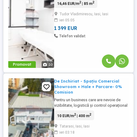
2
2
16,46 EUR/m
| 85 m
a funcționat mulți ani la rând ca și salon
de cosmetică. Acum este la închiriere și
Tudor Vladimirescu, Iasi, Iasi
este marea ta șansă să-ți dezvolți aici
ieri 05:05
propria viziune! Spațiul este situat pe
Bulevardul ...
1 399 EUR
Telefon validat
Promovat
10
De Inchiriat - Spațiu Comercial
Showroom + Hale + Parcare- 0%
Comision
Pentru un business care are nevoie de
vizibilitate, logistică și control operațional
într-un singur loc, acest spațiu comercial
2
2
10 EUR/m
| 400 m
din Tătărași oferă o combinație rară:
showroom la stradă principală, spații
Tatarasi, Iasi, Iasi
pentru depozitare și o parcare generoasă
ieri 03:18
pentru clienți sau aprovizionare. O locație