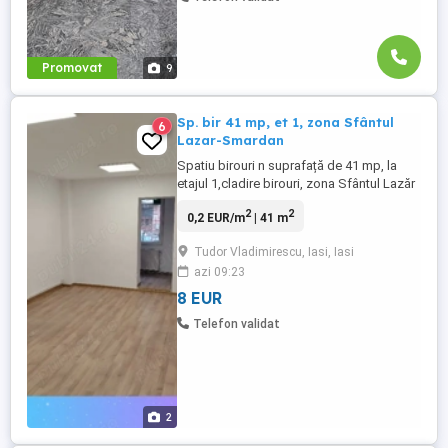
Promovat
9
Sp. bir 41 mp, et 1, zona Sfântul
6
Lazar-Smardan
Spatiu birouri n suprafață de 41 mp, la
etajul 1,cladire birouri, zona Sfântul Lazăr
- Smârdan. Spațiul este luminos, compus
2
2
0,2 EUR/m
| 41 m
dintr o singura încăpere. Incalzirea cu
centrala termica pe gaz, aer condiționat,
Tudor Vladimirescu, Iasi, Iasi
grup sanitar Preț de închiriere 8 euro per
azi 09:23
mp +tva Liber începând cu 1 Aprilie 2026!
Pentru ...
8 EUR
Telefon validat
2