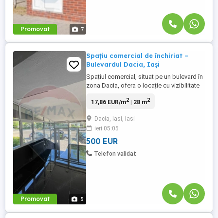
Promovat
7
Spațiu comercial de închiriat –
Bulevardul Dacia, Iași
Spațiul comercial, situat pe un bulevard în
zona Dacia, ofera o locație cu vizibilitate
și accesibilitate buna. Cu o suprafață utilă
2
2
17,86 EUR/m
| 28 m
de 28 m² utili, acest spațiu este ideal
pentru o varietate de afaceri: frizerii, salon
Dacia, Iasi, Iasi
de infrumusețare, florarii, etc. In prezent
ieri 05:05
are instalatie optimizată pentru ...
500 EUR
Telefon validat
Promovat
5