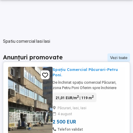
Spatiu comercial Iasi Iasi
Anunțuri promovate
Vezi toate
Spațiu Comercial Păcurari-Petru
Poni.
De închiriat spațiu comercial Păcurari,
zona Petru Poni Oferim spre închiriere
spațiu comercial cu o suprafață de 119
2
2
21,01 EUR/m
| 119 m
mp, situat în zona Păcurari Petru Poni,
ideal pentru diverse activități comerciale
Păcurari, Iasi, Iasi
sau birouri. Acces dublu: intrare față +
4 august
intrare spate Vitrină mare vizibilitate
excelentă stradală Centrală ...
2 500 EUR
Telefon validat