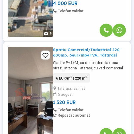
potrivită pentru ...
4 000 EUR
Telefon validat
9
Spatiu Comercial/Industrial 220-
600mp, 6eur/mp+TVA, Tatarasi
Cladire P+1+M, cu deschidere la doua
strazi, in zona Tatarasi, cu vad comercial
bun, la doar 6 eur/mp+TVA. Cladirea se
2
2
6 EUR/m
| 220 m
poate inchiria pe nivele: Parter 220mp: -
intrare separata cu iesire direct in strada; -
tatarasi, Iasi, Iasi
openspace, cu inaltime de 2.7 -3.0 m; -
5 august
suprafata utila este de 220mp; -2grupuri
sanitare, se ...
1 320 EUR
Telefon validat
Repostat automat