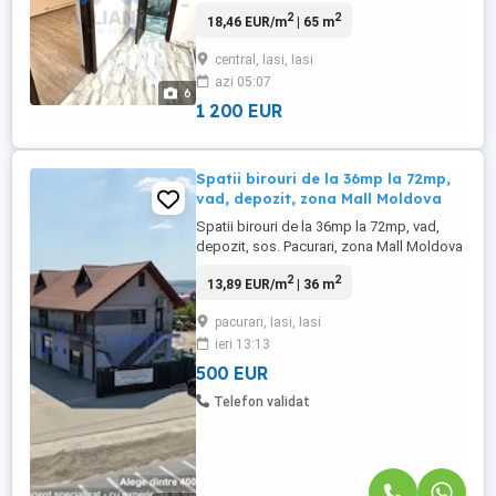
bulevardului Stefan cel Mare si Sfant, in
2
2
18,46 EUR/m
| 65 m
apropierea Pietonalului. Spatiul se afla
intr-o cladire monument, dispune de 2 cai
central, Iasi, Iasi
de acces ( una comuna si cealalta
azi 05:07
individuala) fiind compus din hol, 2
6
incaperi si grup sanitar propriu. Imobilul ...
1 200 EUR
Spatii birouri de la 36mp la 72mp,
vad, depozit, zona Mall Moldova
Spatii birouri de la 36mp la 72mp, vad,
depozit, sos. Pacurari, zona Mall Moldova
Spatii de inchiriat pe sos. Pacurari -
2
2
13,89 EUR/m
| 36 m
aproape de Mall Moldova - pentru: -
activitati de birou (iluminat specific,
pacurari, Iasi, Iasi
finisaje atent alese, grup sanitar propriu), -
ieri 13:13
mici depozite (poate pt. domeniul medical
s.a.), - mic ...
500 EUR
Telefon validat