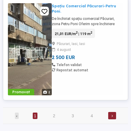
Spațiu Comercial Păcurari-Petru
Poni.
De închiriat spațiu comercial Păcurari,
zona Petru Poni Oferim spre închiriere
spațiu comercial cu o suprafață de 119
2
2
21,01 EUR/m
| 119 m
mp, situat în zona Păcurari Petru Poni,
ideal pentru diverse activități comerciale
Păcurari, Iasi, Iasi
sau birouri. Acces dublu: intrare față +
4 august
intrare spate Vitrină mare vizibilitate
excelentă stradală Centrală ...
2 500 EUR
Telefon validat
Repostat automat
Promovat
2
›
‹
1
2
3
4