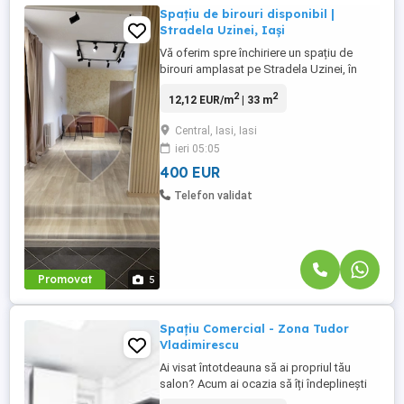
Spațiu de birouri disponibil |
Stradela Uzinei, Iași
Vă oferim spre închiriere un spațiu de
birouri amplasat pe Stradela Uzinei, în
Iași, într-o zonă centrală cu acces facil.
2
2
12,12 EUR/m
| 33 m
Proprietatea dispune de toate utilitățile
necesare desfășurării activității (apă,
Central, Iasi, Iasi
canalizare, energie electrică și gaz) și este
ieri 05:05
compartimentată în două încăperi open-
space . Spațiul ...
400 EUR
Telefon validat
Promovat
5
Spațiu Comercial - Zona Tudor
Vladimirescu
Ai visat întotdeauna să ai propriul tău
salon? Acum ai ocazia să îți îndeplinești
visul! Vă propun un spațiu comercial care