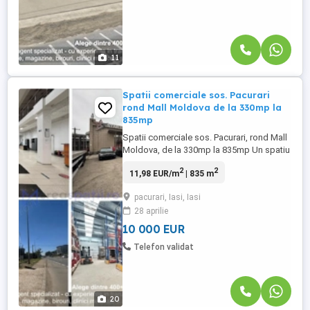
11
Spatii comerciale sos. Pacurari
rond Mall Moldova de la 330mp la
835mp
Spatii comerciale sos. Pacurari, rond Mall
Moldova, de la 330mp la 835mp Un spatiu
comercial de inchiriat in zona cu poate cel
2
2
11,98 EUR/m
| 835 m
mai mare trafic rutier din Iasi - rond Mall
Moldova; Parcarea generoasa, inaltimea,
pacurari, Iasi, Iasi
vizibilitatea il fac potrivit ca showroom
28 aprilie
pentru: domeniul auto, scule, instalatii s.a.;
...
10 000 EUR
Telefon validat
20