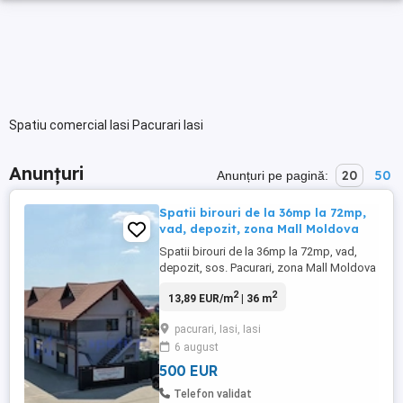
Spatiu comercial Iasi Pacurari Iasi
Anunțuri
20
50
Anunțuri pe pagină:
Spatii birouri de la 36mp la 72mp,
vad, depozit, zona Mall Moldova
Spatii birouri de la 36mp la 72mp, vad,
depozit, sos. Pacurari, zona Mall Moldova
Spatii de inchiriat pe sos. Pacurari -
2
2
13,89 EUR/m
| 36 m
aproape de Mall Moldova - pentru: -
activitati de birou (iluminat specific,
pacurari, Iasi, Iasi
finisaje atent alese, grup sanitar propriu), -
6 august
mici depozite (poate pt. domeniul medical
s.a.), - mic ...
500 EUR
Telefon validat