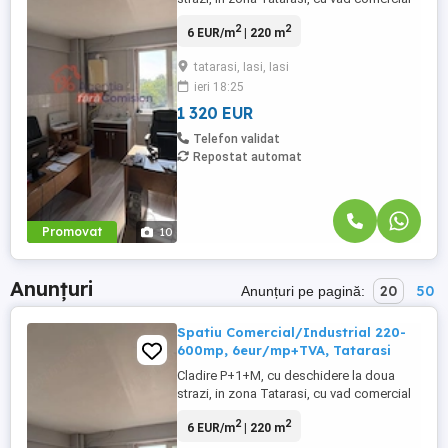
bun, la doar 6 eur/mp+TVA. Cladirea se
2
2
6 EUR/m
| 220 m
poate inchiria pe nivele: Parter 220mp: -
intrare separata cu iesire direct in strada; -
tatarasi, Iasi, Iasi
openspace, cu inaltime de 2.7 -3.0 m; -
ieri 18:25
suprafata utila este de 220mp; -2grupuri
sanitare, se ...
1 320 EUR
Telefon validat
Repostat automat
Promovat
10
Anunțuri
20
50
Anunțuri pe pagină:
Spatiu Comercial/Industrial 220-
600mp, 6eur/mp+TVA, Tatarasi
Cladire P+1+M, cu deschidere la doua
strazi, in zona Tatarasi, cu vad comercial
bun, la doar 6 eur/mp+TVA. Cladirea se
2
2
6 EUR/m
| 220 m
poate inchiria pe nivele: Parter 220mp: -
intrare separata cu iesire direct in strada; -