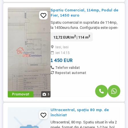
Spatiu Comercial, 114mp, Podul de
Fier, 1450 euro
Spatiu comercial in suprafata de 114mp,
la 1450euro/luna. Configurația este open-
space, cu ferestre orientate către
2
2
12,72 EUR/m
| 114 m
bulevard, grup sanitar propriu și zonă de
bucătărie dotată. Spațiul a funcționat
Iasi, Iasi
anterior ca restaurant și poate fi preluat în
ieri 14:15
această configurație. Datorită
compartimentării deschise ...
1 450 EUR
Telefon validat
Repostat automat
Promovat
3
Ultracentral, spațiu 80 mp. de
închiriat
Ultracentral, 80 mp. Spatiu situat în vila 2
nivele, format din 4 camere, 1-2 bai, hol,