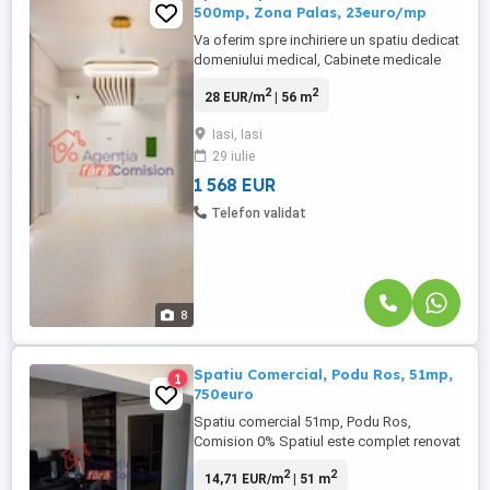
500mp, Zona Palas, 23euro/mp
Va oferim spre inchiriere un spatiu dedicat
domeniului medical, Cabinete medicale
individuale cu suprafete de la 57mp
2
2
28 EUR/m
| 56 m
amenajat la 28euro/mp sau neamenajat la
23 euro/mp sau Clinica medicala cu o
Iasi, Iasi
suprafata de pana la 500mp amenajat la
29 iulie
28euro/mp sau neamenajat la 23 euro/mp.
Spatiul este foarte bine ...
1 568 EUR
Telefon validat
8
Spatiu Comercial, Podu Ros, 51mp,
1
750euro
Spatiu comercial 51mp, Podu Ros,
Comision 0% Spatiul este complet renovat
si pregatit pentru activitati comerciale sau
2
2
14,71 EUR/m
| 51 m
birouri, beneficiind de o vizibilitate buna