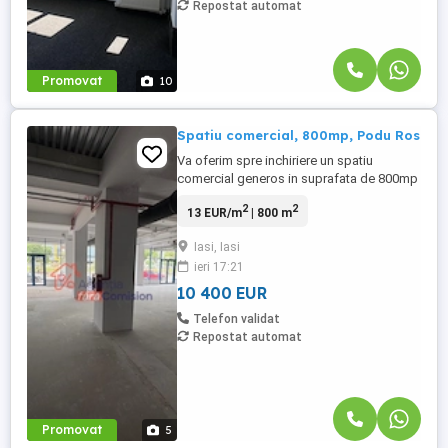
Repostat automat
Promovat
10
Spatiu comercial, 800mp, Podu Ros
Va oferim spre inchiriere un spatiu
comercial generos in suprafata de 800mp
open space , la 13euro/mp, dotat cu: -
2
2
13 EUR/m
| 800 m
fatada vitrata pe tot perimetrul stradal,
ideal pentru Supermarket, Showroom,
Iasi, Iasi
reprezentanta Auto, sau orice activitate ce
ieri 17:21
are nevoie de vizibilitate mazima intr-o
zona centrala a Iasului; -sistem ...
10 400 EUR
Telefon validat
Repostat automat
Promovat
5