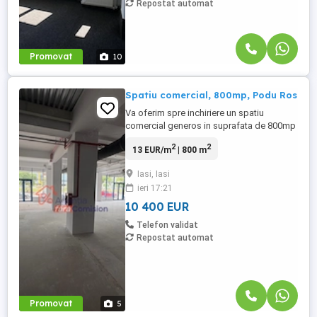
Repostat automat
Promovat
10
Spatiu comercial, 800mp, Podu Ros
Va oferim spre inchiriere un spatiu
comercial generos in suprafata de 800mp
open space , la 13euro/mp, dotat cu: -
2
2
13 EUR/m
| 800 m
fatada vitrata pe tot perimetrul stradal,
ideal pentru Supermarket, Showroom,
Iasi, Iasi
reprezentanta Auto, sau orice activitate ce
ieri 17:21
are nevoie de vizibilitate mazima intr-o
zona centrala a Iasului; -sistem ...
10 400 EUR
Telefon validat
Repostat automat
Promovat
5