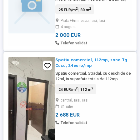
balcon, pentru birouri sau cabinete
2
2
25 EUR/m
| 80 m
medicale.
Piata+Eminescu, Iasi, Iasi
4 august
2 000 EUR
Telefon validat
Spatiu comercial, 112mp, zona Tg
Cucu, 24euro/mp
Spatiu comercial, Stradal, cu deschide de
12ml, in suprafata totala de 112mp.
Spatiul este openspace, cu doua grupuri
2
2
24 EUR/m
| 112 m
sanitare amenajate si un spatiu mic de
depozitare. Se accepta orice fel de
central, Iasi, Iasi
activitate comerciala sau de mica
31 iulie
productie, fiind extrem de bine pozitionat
ca si vizibilitate se preteaza ...
2 688 EUR
Telefon validat