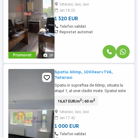
tatarasi, Iasi, Iasi
openspace, cu inaltime de 2.7 -3.0 m; -
ieri 18:25
suprafata utila este de 220mp; -2grupuri
sanitare, se ...
1 320 EUR
Telefon validat
Repostat automat
Promovat
10
Spatiu 60mp, 1000eur+TVA,
Tatarasi
Spatiu in supraftaa de 60mp, situata la
etajul 1, al unei cladiri mixte. Spatiul este
compartimentat in mai multe camere,
2
2
16,67 EUR/m
| 60 m
pretabil pentru birouri,activitati scolare,
sediu firma, samd. Este dotat cu CT
tatarasi, Iasi, Iasi
proprie, un punct sanitar si are acces la
ieri 17:42
mansarda, spatiu ideala pentru depozitare
sau amenajarea ...
1 000 EUR
Telefon validat