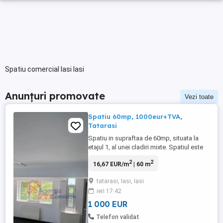
Spatiu comercial Iasi Iasi
Anunțuri promovate
Vezi toate
Spatiu 60mp, 1000eur+TVA,
Tatarasi
Spatiu in supraftaa de 60mp, situata la
etajul 1, al unei cladiri mixte. Spatiul este
compartimentat in mai multe camere,
2
2
16,67 EUR/m
| 60 m
pretabil pentru birouri,activitati scolare,
sediu firma, samd. Este dotat cu CT
tatarasi, Iasi, Iasi
proprie, un punct sanitar si are acces la
ieri 17:42
mansarda, spatiu ideala pentru depozitare
sau amenajarea ...
1 000 EUR
Telefon validat