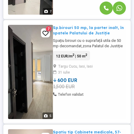
7
Sp.birouri 50 mp, la parter inalt, în
7
spatele Palatului de Justiție
Spațiu birouri cu o suprafață utila de 50
mp decomandat,zona Palatul de Justiție
Agenția noastră vă propune spre închiriere
2
2
12 EUR/m
| 50 m
un spațiu de prestari servicii sau de
birouri, situat într-o zonă accesibilă, ideal
Targu Cucu, Iasi, Iasi
pentru sediu firmă, activități administrative
31 iulie
sau profesionale, prestari servicii, Clinica
...
600 EUR
1,500 EUR
Telefon validat
5
Spatiu tip Cabinete medicale, 57-