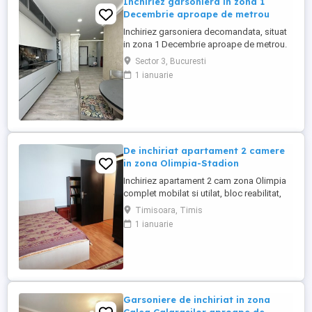
Inchiriez garsoniera in zona 1
Decembrie aproape de metrou
Inchiriez garsoniera decomandata, situat
in zona 1 Decembrie aproape de metrou.
Garsoniera are o suprafata utila de 42 mp,
Sector 3, Bucuresti
fiind situat la etajul 2 si are vedere spre
1 ianuarie
strada principala. Dispune de toate
utilitatile necesare, metroul la 5 minute de
mers pe jos,spatii comerciale mai multe in
zona. Pentru ...
De inchiriat apartament 2 camere
in zona Olimpia-Stadion
Inchiriez apartament 2 cam zona Olimpia
complet mobilat si utilat, bloc reabilitat,
curat la etajul 3. Suprafata acestuia este
Timisoara, Timis
de 45 mp. Pt mai multe detalii sunati la nr
1 ianuarie
afisat in anunt!
Garsoniere de inchiriat in zona