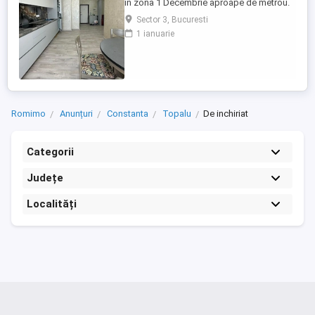
in zona 1 Decembrie aproape de metrou.
Garsoniera are o suprafata utila de 42 mp,
Sector 3, Bucuresti
fiind situat la etajul 2 si are vedere spre
1 ianuarie
strada principala. Dispune de toate
utilitatile necesare, metroul la 5 minute de
mers pe jos,spatii comerciale mai multe in
zona. Pentru ...
Romimo
Anunțuri
Constanta
Topalu
De inchiriat
Categorii
Județe
Localități