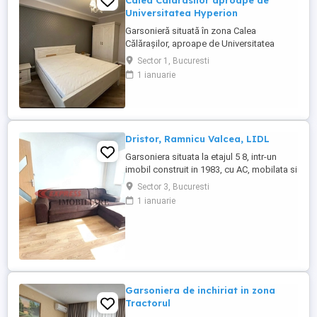
Calea Calarasilor aproape de
Universitatea Hyperion
Garsonieră situată în zona Calea
Călărașilor, aproape de Universitatea
Hyperion. Acces rapid către Piața Muncii și
Sector 1, Bucuresti
numeroase mijloace de transport. În
1 ianuarie
apropiere găsești magazine, restaurante
și farmacii. Dispune de o suprafață de 41
mp, etaj 3.
Dristor, Ramnicu Valcea, LIDL
Garsoniera situata la etajul 5 8, intr-un
imobil construit in 1983, cu AC, mobilata si
utilata, bloc mixt. Zona excelenta, 5 minute
Sector 3, Bucuresti
pana la metrou. COD A0174
1 ianuarie
Garsoniera de inchiriat in zona
Tractorul