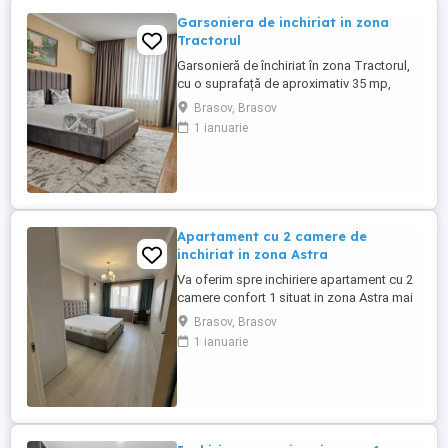
Garsoniera de inchiriat in zona
Tractorul
Garsonieră de închiriat în zona Tractorul,
cu o suprafață de aproximativ 35 mp,
situată la etajul 3 din 9, într-un bloc cu lift.
Brasov, Brasov
Imobilul este bine întreținut, iar garsoniera
1 ianuarie
se închiriază complet mobilată și utilată,
oferind un ambient modern și funcțional.
Compartimentarea include o zonă de
living ...
Apartament cu 2 camere de
inchiriat in zona Astra
Va oferim spre inchiriere apartament cu 2
camere confort 1 situat in zona Astra mai
exact zona Ardealului zona buna a
Brasov, Brasov
orasului linistita. Apartamentul este
1 ianuarie
decomandat cu o suprafata utila de 50
mp este situat la etaj 2 din 10. Pentru mai
multe detalii apelati la nr de telefon afisat!