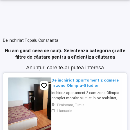
De inchiriat Topalu Constanta
Nu am găsit ceea ce cauți.
Selectează categoria și alte
filtre de căutare pentru a eficientiza căutarea
Anunțuri care te-ar putea interesa
De inchiriat apartament 2 camere
in zona Olimpia-Stadion
Inchiriez apartament 2 cam zona Olimpia
complet mobilat si utilat, bloc reabilitat,
curat la etajul 3. Suprafata acestuia este
Timisoara, Timis
de 45 mp. Pt mai multe detalii sunati la nr
1 ianuarie
afisat in anunt!