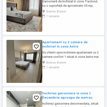
Garsonieră de închiriat în zona Tractorul,
cu o suprafață de aproximativ 35 mp,
situată la etajul 3 din 9, într-un bloc cu lift.
Brasov, Brasov
Imobilul este bine întreținut, iar garsoniera
1 ianuarie
se închiriază complet mobilată și utilată,
oferind un ambient modern și funcțional.
Compartimentarea include o zonă de
living ...
Apartament cu 2 camere de
inchiriat in zona Astra
Va oferim spre inchiriere apartament cu 2
camere confort 1 situat in zona Astra mai
exact zona Ardealului zona buna a
Brasov, Brasov
orasului linistita. Apartamentul este
1 ianuarie
decomandat cu o suprafata utila de 50
mp este situat la etaj 2 din 10. Pentru mai
multe detalii apelati la nr de telefon afisat!
Inchiriez garsoniera in zona 1
Decembrie aproape de metrou
Inchiriez garsoniera decomandata, situat