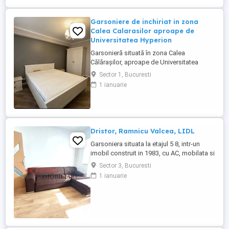
Garsoniere de inchiriat in zona
Calea Calarasilor aproape de
Universitatea Hyperion
Garsonieră situată în zona Calea
Călărașilor, aproape de Universitatea
Hyperion. Acces rapid către Piața Muncii și
Sector 1, Bucuresti
numeroase mijloace de transport. În
1 ianuarie
apropiere găsești magazine, restaurante
și farmacii. Dispune de o suprafață de 41
mp, etaj 3.
Dristor, Ramnicu Valcea, LIDL
Garsoniera situata la etajul 5 8, intr-un
imobil construit in 1983, cu AC, mobilata si
utilata, bloc mixt. Zona excelenta, 5 minute
Sector 3, Bucuresti
pana la metrou. COD A0174
1 ianuarie