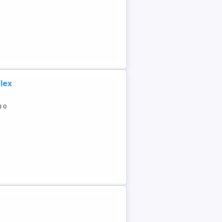
lex
u o
,