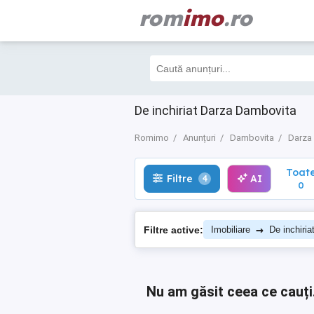
rom
imo
.ro
Toate
Filtre
AI
4
0
De inchiriat Darza Dambovita
Romimo
Anunțuri
Dambovita
Darza
Toat
Filtre
AI
4
0
→
Filtre active:
Imobiliare
De inchiria
Nu am găsit ceea ce cauți