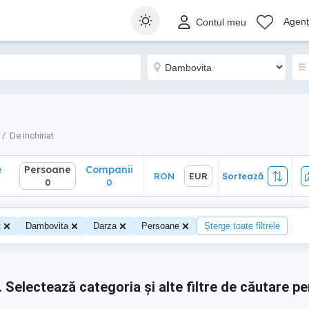
Persoane
Companii
RON
EUR
Sortează
Agenți
Contul meu
0
0
De inchiriat
e
Persoane
Companii
RON
EUR
Sortează
0
0
t
Dambovita
Darza
Persoane
Șterge toate filtrele
.
Selectează categoria și alte filtre de căutare pe