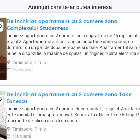
Anunțuri care te-ar putea interesa
De inchiriat apartament cu 2 camere zona
Complexului Studentesc
Inchiriez apartament cu 2 camere, cu o suprafata de 45 mp, se afla
etajul 2. Apartamentul are un living cu bucatarie open space, un
dormitor cu un pat de doua persoane si o baie. Apartamentul va ma
pune la dispozitie: o masina de spalat, un frigider, o plita electrica s
de parcare pentru masina ...
Timisoara, Timis
1 ianuarie
De inchiriat apartament cu 2 camere zona Take
Ionescu
Inchiriez apartament cu 2 camere decomandat , etajul 4. Apartam
este mobilat si proaspat renovat. Suprafata utila este de 50 mp. P
mai multe detalii nu ezitati sa sunati!
Timisoara, Timis
1 ianuarie