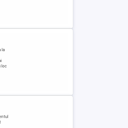
 la
i
i loc
entul
t