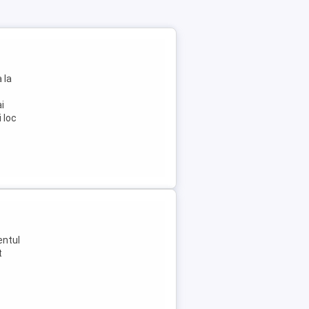
 la
i
i loc
entul
t