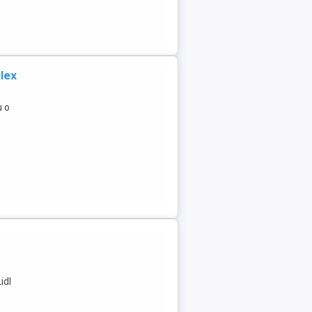
lex
u o
,
idl