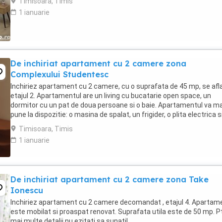
Timisoara, Timis
1 ianuarie
De inchiriat apartament cu 2 camere zona
Complexului Studentesc
Inchiriez apartament cu 2 camere, cu o suprafata de 45 mp, se afla
etajul 2. Apartamentul are un living cu bucatarie open space, un
dormitor cu un pat de doua persoane si o baie. Apartamentul va ma
pune la dispozitie: o masina de spalat, un frigider, o plita electrica s
de parcare pentru masina ...
Timisoara, Timis
1 ianuarie
De inchiriat apartament cu 2 camere zona Take
Ionescu
Inchiriez apartament cu 2 camere decomandat , etajul 4. Apartam
este mobilat si proaspat renovat. Suprafata utila este de 50 mp. P
mai multe detalii nu ezitati sa sunati!