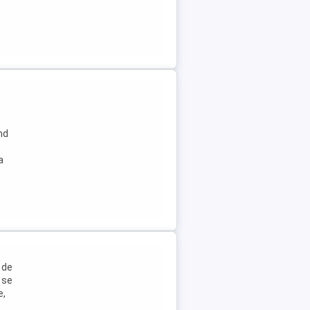
nd
a
 de
a se
e,