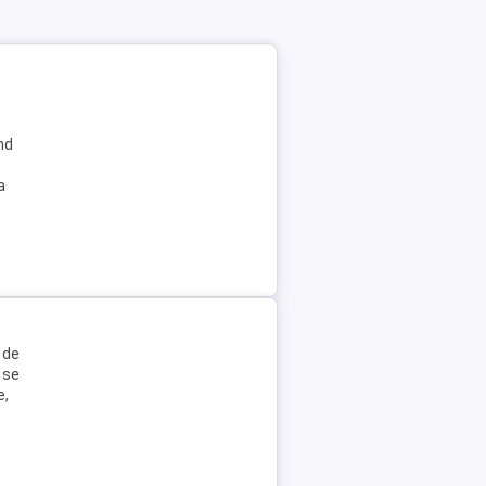
nd
a
 de
a se
e,