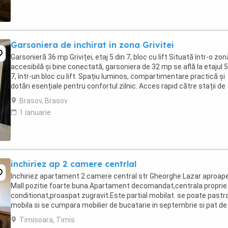
Garsoniera de inchirat in zona Grivitei
Garsonieră 36 mp Griviței, etaj 5 din 7, bloc cu lift Situată într-o zon
accesibilă și bine conectată, garsoniera de 32 mp se află la etajul 5
7, într-un bloc cu lift. Spațiu luminos, compartimentare practică și
dotări esențiale pentru confortul zilnic. Acces rapid către stații de
transport ...
Brasov, Brasov
1 ianuarie
inchiriez ap 2 camere centrlal
Inchiriez apartament 2 camere central str Gheorghe Lazar aproap
Mall pozitie foarte buna.Apartament decomandat,centrala proprie
conditionat,proaspat zugravit.Este partial mobilat. se poate pastr
mobila si se cumpara mobilier de bucatarie in septembrie si pat de
dormitor sau se poate inchiria ...
Timisoara, Timis