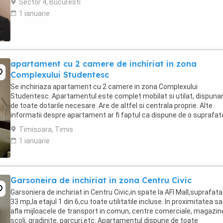
Sector 4, Bucuresti
1 ianuarie
apartament cu 2 camere de inchiriat in zona
Complexului Studentesc
Se inchiriaza apartament cu 2 camere in zona Complexului
Studentesc. Apartamentul este complet mobilat si utilat, dispuna
de toate dotarile necesare. Are de altfel si centrala proprie. Alte
informatii despre apartament ar fi faptul ca dispune de o suprafat
utila de 46mp si este la parter. Ca si ...
Timisoara, Timis
1 ianuarie
Garsoneira de inchiriat in zona Centru Civic
Garsoniera de inchiriat in Centru Civic,in spate la AFI Mall,suprafata
33 mp,la etajul 1 din 6,cu toate utilitatile incluse. In proximitatea s
afla mijloacele de transport in comun, centre comerciale, magazin
scoli, gradinite, parcuri,etc. Apartamentul dispune de toate