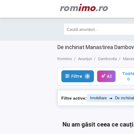
rom
imo
.ro
Toate
Filtre
AI
4
0
De inchiriat Manastirea Dambov
Romimo
Anunțuri
Dambovita
Manas
Toat
Filtre
AI
4
0
→
Filtre active:
Imobiliare
De inchiria
Nu am găsit ceea ce cauți