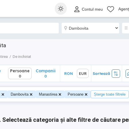
Persoane
Companii
RON
EUR
Sortează
Agenți
Contul meu
0
0
ita
tirea
De inchiriat
e
Persoane
Companii
RON
EUR
Sortează
0
0
t
Dambovita
Manastirea
Persoane
Șterge toate filtrele
.
Selectează categoria și alte filtre de căutare pe