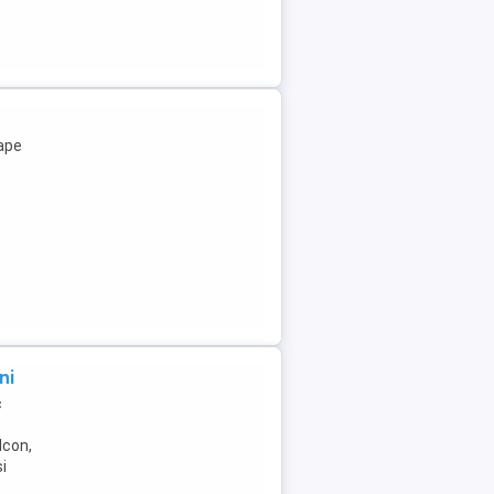
oape
ni
c
lcon,
i