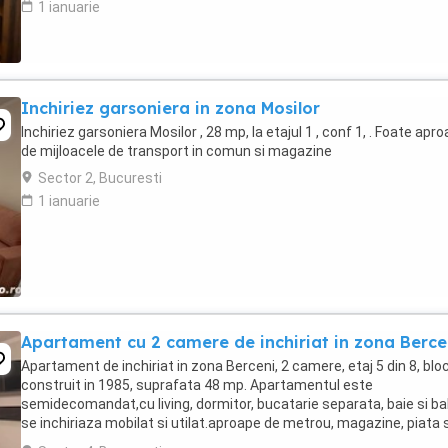
1 ianuarie
Inchiriez garsoniera in zona Mosilor
Inchiriez garsoniera Mosilor , 28 mp, la etajul 1 , conf 1, . Foate apr
de mijloacele de transport in comun si magazine
Sector 2, Bucuresti
1 ianuarie
Apartament cu 2 camere de inchiriat in zona Berce
Apartament de inchiriat in zona Berceni, 2 camere, etaj 5 din 8, blo
construit in 1985, suprafata 48 mp. Apartamentul este
semidecomandat,cu living, dormitor, bucatarie separata, baie si ba
se inchiriaza mobilat si utilat.aproape de metrou, magazine, piata s
mijloace de transport in comun. Sunati ...