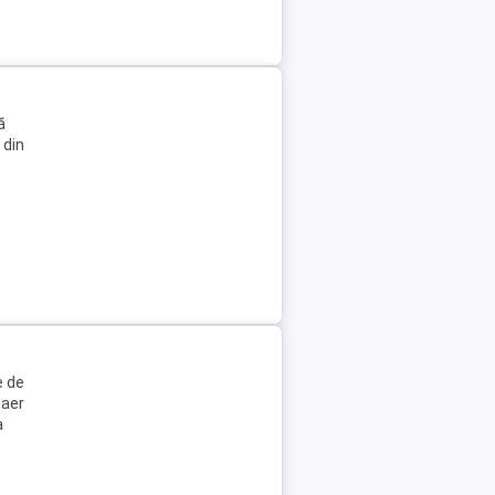
ă
 din
e de
 aer
a