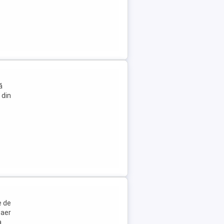
ă
 din
e de
 aer
a