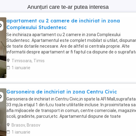
Anunțuri care te-ar putea interesa
apartament cu 2 camere de inchiriat in zona
Complexului Studentesc
Se inchiriaza apartament cu 2 camere in zona Complexului
Studentesc. Apartamentul este complet mobilat si utilat, dispuna
de toate dotarile necesare. Are de altfel si centrala proprie. Alte
informatii despre apartament ar fi faptul ca dispune de o suprafat
utila de 46mp si este la parter. Ca si ...
Timisoara, Timis
1 ianuarie
Garsoneira de inchiriat in zona Centru Civic
Garsoniera de inchiriat in Centru Civic,in spate la AFI Mall,suprafata
33 mp,la etajul 1 din 6,cu toate utilitatile incluse. In proximitatea s
afla mijloacele de transport in comun, centre comerciale, magazin
scoli, gradinite, parcuri,etc. Apartamentul dispune de toate
electrocasnicele necesare ...
Brasov, Brasov
1 ianuarie