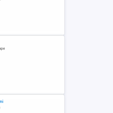
oape
ni
c