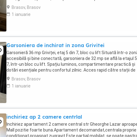
electrocasnicele necesare ...
Brasov, Brasov
1 ianuarie
Garsoniera de inchirat in zona Grivitei
Garsonieră 36 mp Griviței, etaj 5 din 7, bloc cu lift Situată într-o zon
accesibilă și bine conectată, garsoniera de 32 mp se află la etajul 5
7, într-un bloc cu lift. Spațiu luminos, compartimentare practică și
dotări esențiale pentru confortul zilnic. Acces rapid către stații de
transport ...
Brasov, Brasov
1 ianuarie
inchiriez ap 2 camere centrlal
Inchiriez apartament 2 camere central str Gheorghe Lazar aproap
Mall pozitie foarte buna.Apartament decomandat,centrala proprie
conditionat,proaspat zugravit.Este partial mobilat. se poate pastr