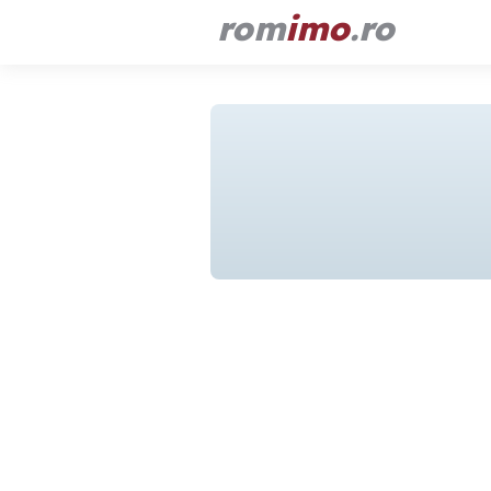
rom
imo
.ro