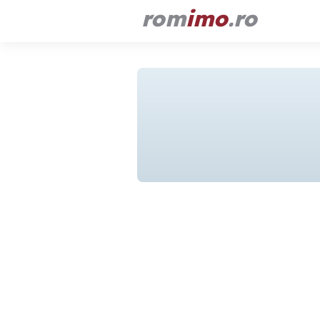
rom
imo
.ro