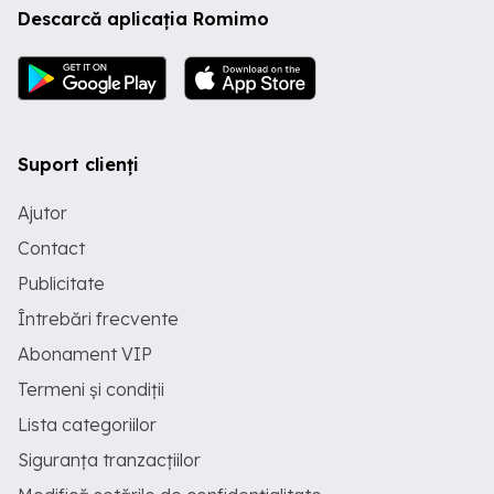
Descarcă aplicația Romimo
farmacie, parc etc. Preț: 50.000 ! Eladó
hangulatos, teljesen felszerelt teglas
apartament Sárközújlakon! Eladásra
kínálunk egy 52,61 nm-es, 2 szobás, 2.
emeleti lakást Sárközújlakon, Szatmár
megyében. Az ingatlan praktikus
elosztású: két különálló szoba,
előszoba, felújított fürdőszoba és
Suport clienți
konyha, valamint egy spájz is tartozik
hozzá es balkon. A lakás fás központi
Ajutor
fűtéssel rendelkezik ami a pinceben
talalhato, bútorozott, elektronikai cikkek
Contact
nélkül -azonnal költözhető állapotban
van. Elhelyezkedés: Sárközújlak,
Publicitate
Szatmár megye. Központban található,
közel található boltok, patik k, park, stb.
Întrebări frecvente
Ár: 50.000 !
Abonament VIP
Termeni și condiții
Lista categoriilor
Siguranța tranzacțiilor