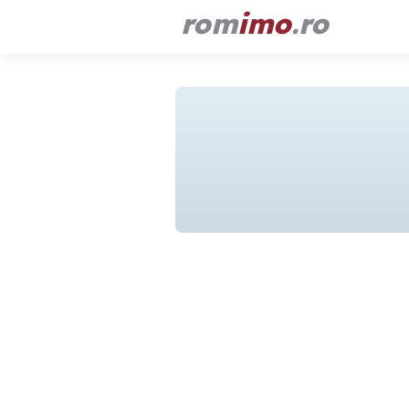
rom
imo
.ro