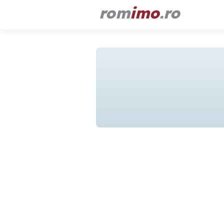
rom
imo
.ro