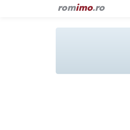
rom
imo
.ro