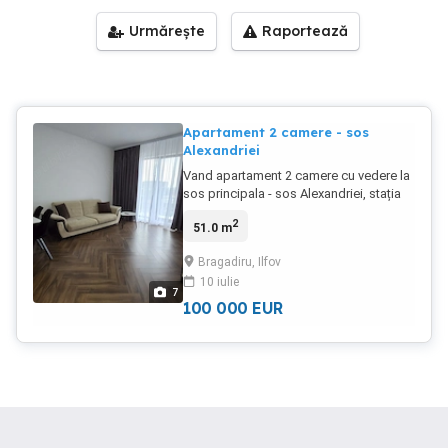
Urmărește
Raportează
Apartament 2 camere - sos
Alexandriei
Vand apartament 2 camere cu vedere la
sos principala - sos Alexandriei, stația
STB la 200m, complet mobilat si utilat (
2
51.0 m
inclusiv aer conditionat) suprafata 51
mp, decomandat. In apropiere Mc,
Bragadiru, Ilfov
Zeina, Profi, Mega, Luca si multe alte
10 iulie
magazine.
7
100 000
EUR