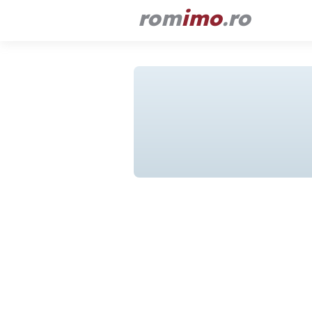
rom
imo
.ro