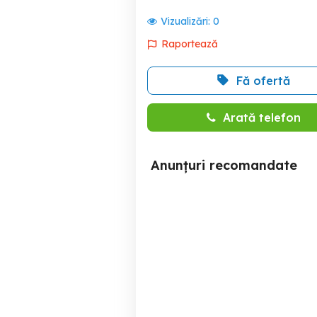
Vizualizări:
0
Raportează
Fă ofertă
Arată telefon
Anunțuri recomandate
Dristor, Ramnicu Valcea,
T
LIDL