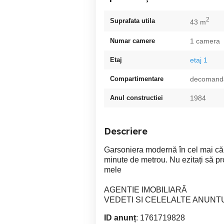
2
Suprafata utila
43 m
Numar camere
1 camera
Etaj
etaj 1
Compartimentare
decomand
Anul constructiei
1984
Descriere
Garsoniera modernă în cel mai cău
minute de metrou. Nu ezitați să pro
mele
AGENTIE IMOBILIARĂ
VEDETI SI CELELALTE ANUNT
ID anunț
: 1761719828