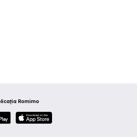
ector 3
Sector 5
Sector 6
200 RON
300 EUR
530 EUR
plicația Romimo