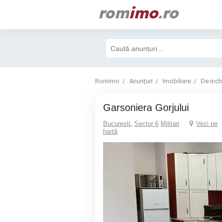
rom
imo
.ro
Romimo
Anunțuri
Imobiliare
De inchi
garsoniera Gorjului
Bucuresti
,
Sector 6
Militari
Vezi pe
hartă