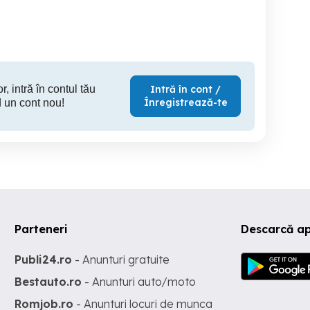
Weiner Palada 12
Sector 1
Sector 6
S
380 EUR
369 EUR
2,
r, intră în contul tău
Intră în cont /
Înregistrează-te
 un cont nou!
Parteneri
Descarcă a
Publi24.ro
- Anunturi gratuite
Bestauto.ro
- Anunturi auto/moto
Romjob.ro
- Anunturi locuri de munca