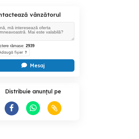
ntactează vânzătorul
ctere rămase:
2939
daugă fișier
?
Mesaj
Distribuie anunțul pe