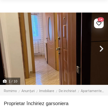
14
1
/ 10
Romimo
Anunțuri
Imobiliare
De inchiriat
Apartamente de inchiriat
Proprietar închiriez garsoniera