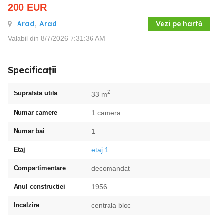
200
EUR
Arad
,
Arad
Vezi pe hartă
Valabil din 8/7/2026 7:31:36 AM
Specificații
2
Suprafata utila
33 m
Numar camere
1 camera
Numar bai
1
Etaj
etaj 1
Compartimentare
decomandat
Anul constructiei
1956
Incalzire
centrala bloc