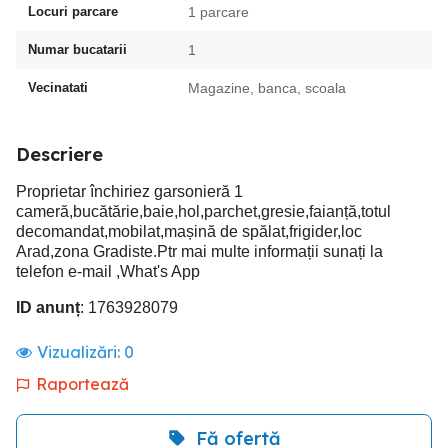
Locuri parcare
1 parcare
Numar bucatarii
1
Vecinatati
Magazine, banca, scoala
Descriere
Proprietar închiriez garsonieră 1
cameră,bucătărie,baie,hol,parchet,gresie,faianță,totul
decomandat,mobilat,mașină de spălat,frigider,loc
Arad,zona Gradiste.Ptr mai multe informații sunați la
telefon e-mail ,What's App
ID anunț
: 1763928079
Vizualizări:
0
Raportează
Fă ofertă