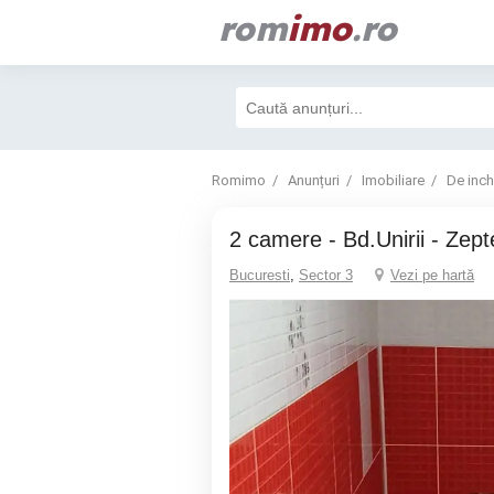
rom
imo
.ro
Romimo
Anunțuri
Imobiliare
De inchi
2 camere - Bd.Unirii - Zept
Bucuresti
,
Sector 3
Vezi pe hartă