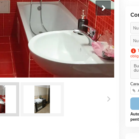
Co
T
oblig
Cara
A
Auto
pent