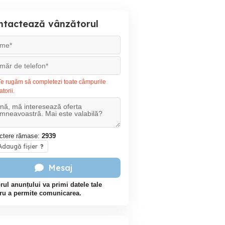
ntactează vânzătorul
e rugăm să completezi toate câmpurile
atorii.
ctere rămase:
2939
daugă fișier
?
Mesaj
rul anunțului va primi datele tale
ru a permite comunicarea.