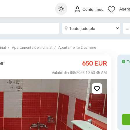
Agenți
Contul meu
riat
Apartamente de inchiriat
Apartamente 2 camere
650
EUR
T
er
Valabil din 8/8/2026 10:50:45 AM