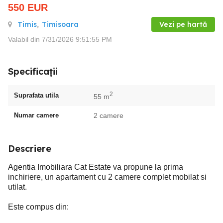
550
EUR
Timis
,
Timisoara
Vezi pe hartă
Valabil din 7/31/2026 9:51:55 PM
Specificații
2
Suprafata utila
55 m
Numar camere
2 camere
Descriere
Agentia Imobiliara Cat Estate va propune la prima
inchiriere, un apartament cu 2 camere complet mobilat si
utilat.
Este compus din: