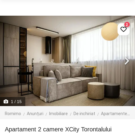
2
1
/ 15
Romimo
Anunțuri
Imobiliare
De inchiriat
Apartamente de inchiriat
Apartament 2 camere XCity Torontalului