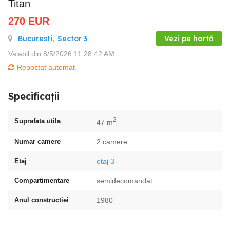
Titan
270
EUR
Bucuresti
,
Sector 3
Vezi pe hartă
Valabil din 8/5/2026 11:28:42 AM
Repostat automat
Specificații
2
Suprafata utila
47 m
Numar camere
2 camere
Etaj
etaj 3
Compartimentare
semidecomandat
Anul constructiei
1980