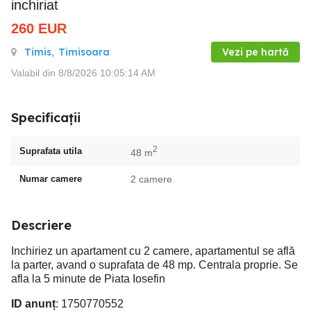
inchiriat
260
EUR
Timis
,
Timisoara
Vezi pe hartă
Valabil din 8/8/2026 10:05:14 AM
Specificații
2
Suprafata utila
48 m
Numar camere
2 camere
Descriere
Inchiriez un apartament cu 2 camere, apartamentul se află
la parter, avand o suprafata de 48 mp. Centrala proprie. Se
afla la 5 minute de Piata Iosefin
ID anunț
: 1750770552