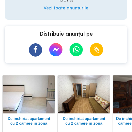
Vezi toate anunțurile
Distribuie anunțul pe
De inchiriat apartament
De inchiriat apartament
De inchiriat apartament 2
cu 2 camere in zona
cu 2 camere in zona
camere 
Iosefin
Iosefin