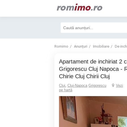
rom
imo
.ro
Romimo
Anunțuri
Imobiliare
De inchi
Apartament de inchiriat 2 camere
Grigorescu Cluj Napoca - 
Chirie Cluj Chirii Cluj
Cluj
,
Cluj-Napoca
Grigorescu
Vezi
pe hartă