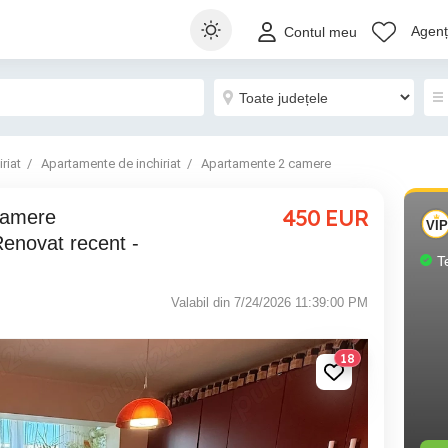
Agenți
Contul meu
riat
Apartamente de inchiriat
Apartamente 2 camere
450
EUR
Renovat recent -
T
Valabil din 7/24/2026 11:39:00 PM
18