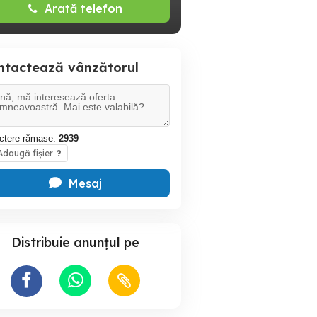
Arată telefon
ntactează vânzătorul
ctere rămase:
2939
daugă fișier
?
Mesaj
Distribuie anunțul pe