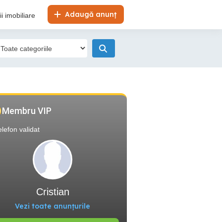
Adaugă anunț
i imobiliare
Membru VIP
elefon validat
Cristian
Vezi toate anunțurile