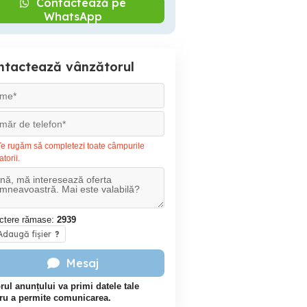
Contactează pe
WhatsApp
ntactează vânzătorul
e rugăm să completezi toate câmpurile
atorii.
ctere rămase:
2939
daugă fișier
?
Mesaj
rul anunțului va primi datele tale
ru a permite comunicarea.