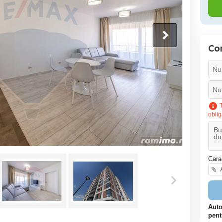
Co
T
oblig
Cara
A
Auto
pent