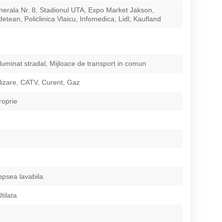
erala Nr. 8, Stadionul UTA, Expo Market Jakson,
detean, Policlinica Vlaicu, Infomedica, Lidl, Kaufland
Iluminat stradal, Mijloace de transport in comun
izare, CATV, Curent, Gaz
roprie
opsea lavabila
tilata