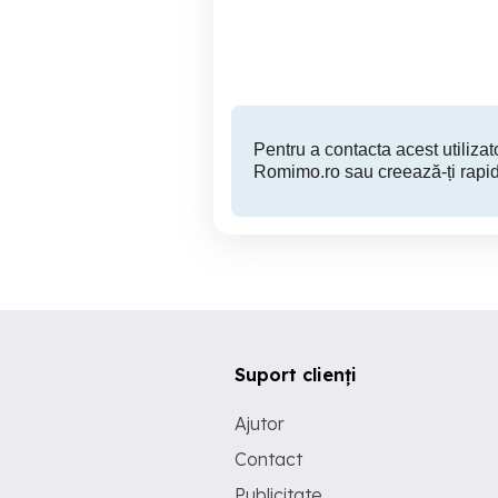
Arad
440 EUR
Pentru a contacta acest utilizato
Romimo.ro sau creează-ți rapid
Suport clienți
Ajutor
Contact
Publicitate