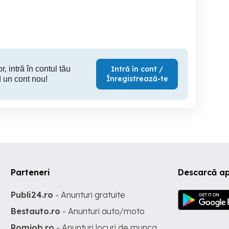
Arad
Arad
480 EUR
320 EUR
32
r, intră în contul tău
Intră în cont /
Înregistrează-te
 un cont nou!
Parteneri
Descarcă a
Publi24.ro
- Anunturi gratuite
Bestauto.ro
- Anunturi auto/moto
Romjob.ro
- Anunturi locuri de munca