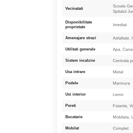
Scoala Gen
Vecinatati
Spitalul Ju
Disponibilitate
Imediat
proprietate
Amenajare strazi
Asfaltate, 
Utilitati generale
Apa, Canal
Sistem incalzire
Centrala p
Usa intrare
Metal
Podele
Marmura
Usi interior
Lemn
Pereti
Faianta, V
Bucatarie
Mobilata, U
Mobilat
Complet