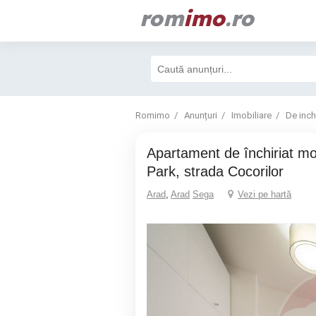
rom
imo
.ro
Romimo
Anunțuri
Imobiliare
De inchi
Apartament de închiriat modern la Adora
Park, strada Cocorilor
Arad
,
Arad
Sega
Vezi pe hartă