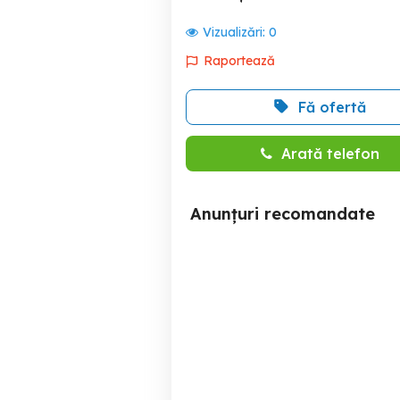
Vizualizări:
0
Raportează
Fă ofertă
Arată telefon
Anunțuri recomandate
Inchiriez Apartament 2
Apartamnet 2 cam
camere NOU - LUX, Adora
4
Park cu gradina