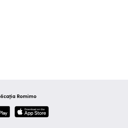
Arad
Arad
Arad
9 EUR
250 EUR
275 EUR
plicația Romimo