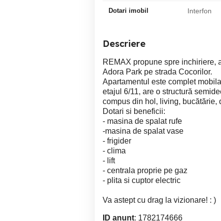
Dotari imobil
Interfon
Descriere
REMAX propune spre inchiriere, a
Adora Park pe strada Cocorilor.
Apartamentul este complet mobilat 
etajul 6/11, are o structură semi
compus din hol, living, bucătărie, 
Dotari si beneficii:
- masina de spalat rufe
-masina de spalat vase
- frigider
- clima
- lift
- centrala proprie pe gaz
- plita si cuptor electric
Va astept cu drag la vizionare! : )
ID anunț
: 1782174666