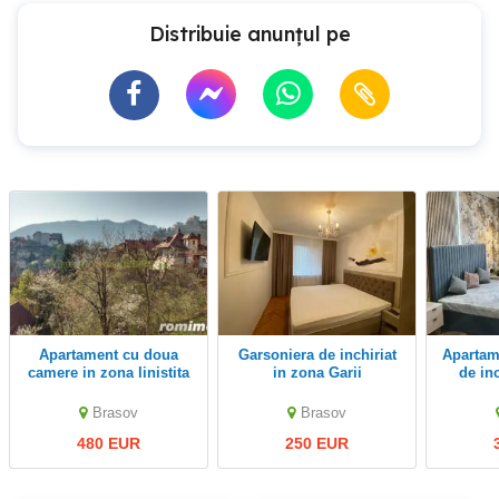
Distribuie anunțul pe
Apartament cu doua
Garsoniera de inchiriat
Apartament cu 2 camere
camere in zona linistita
in zona Garii
de inc
ultracentrala
Brasov
Brasov
480 EUR
250 EUR