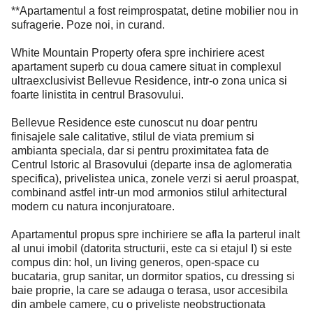
**Apartamentul a fost reimprospatat, detine mobilier nou in
sufragerie. Poze noi, in curand.
White Mountain Property ofera spre inchiriere acest
apartament superb cu doua camere situat in complexul
ultraexclusivist Bellevue Residence, intr-o zona unica si
foarte linistita in centrul Brasovului.
Bellevue Residence este cunoscut nu doar pentru
finisajele sale calitative, stilul de viata premium si
ambianta speciala, dar si pentru proximitatea fata de
Centrul Istoric al Brasovului (departe insa de aglomeratia
specifica), privelistea unica, zonele verzi si aerul proaspat,
combinand astfel intr-un mod armonios stilul arhitectural
modern cu natura inconjuratoare.
Apartamentul propus spre inchiriere se afla la parterul inalt
al unui imobil (datorita structurii, este ca si etajul I) si este
compus din: hol, un living generos, open-space cu
bucataria, grup sanitar, un dormitor spatios, cu dressing si
baie proprie, la care se adauga o terasa, usor accesibila
din ambele camere, cu o priveliste neobstructionata