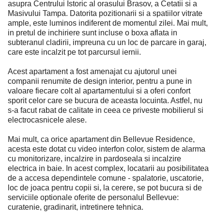
asupra Centrului Istoric al orasului Brasov, a Cetatii si a
Masivului Tampa. Datorita pozitionarii si a spatiilor vitrate
ample, este luminos indiferent de momentul zilei. Mai mult,
in pretul de inchiriere sunt incluse o boxa aflata in
subteranul cladirii, impreuna cu un loc de parcare in garaj,
care este incalzit pe tot parcursul iernii.
Acest apartament a fost amenajat cu ajutorul unei
companii renumite de design interior, pentru a pune in
valoare fiecare colt al apartamentului si a oferi confort
sporit celor care se bucura de aceasta locuinta. Astfel, nu
s-a facut rabat de calitate in ceea ce priveste mobilierul si
electrocasnicele alese.
Mai mult, ca orice apartament din Bellevue Residence,
acesta este dotat cu video interfon color, sistem de alarma
cu monitorizare, incalzire in pardoseala si incalzire
electrica in baie. In acest complex, locatarii au posibilitatea
de a accesa dependintele comune - spalatorie, uscatorie,
loc de joaca pentru copii si, la cerere, se pot bucura si de
serviciile optionale oferite de personalul Bellevue:
curatenie, gradinarit, intretinere tehnica.