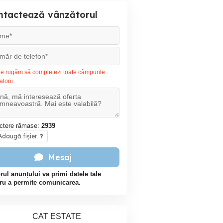
ntactează vânzătorul
e rugăm să completezi toate câmpurile
atorii.
ctere rămase:
2939
daugă fișier
?
Mesaj
rul anunțului va primi datele tale
ru a permite comunicarea.