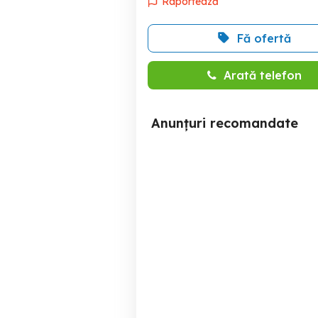
Raportează
Fă ofertă
Arată telefon
Anunțuri recomandate
Nord One - Apartament
De inchiriat apartament 2
modern cu 2 camere -
Brediceanu - zona Centrala
Timisoara
530 EUR