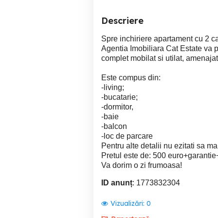
Descriere
Spre inchiriere apartament cu 2 
Agentia Imobiliara Cat Estate va 
complet mobilat si utilat, amenaja
Este compus din:
-living;
-bucatarie;
-dormitor,
-baie
-balcon
-loc de parcare
Pentru alte detalii nu ezitati sa ma
Pretul este de: 500 euro+garantie
Va dorim o zi frumoasa!
ID anunț
: 1773832304
Vizualizări:
0