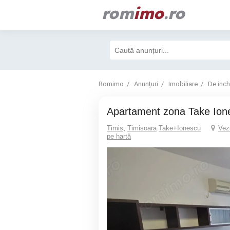
rom
imo
.ro
Romimo
Anunțuri
Imobiliare
De inchi
Apartament zona Take Ion
Timis
,
Timisoara
Take+Ionescu
Vez
pe hartă