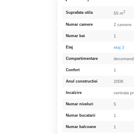
2
Suprafata utila
55 m
Numar camere
2 camere
Numar bai
1
Etaj
etaj 3
Compartimentare
decomand
Confort
1
Anul constructiei
2008
Incalzire
centrala p
Numar niveluri
5
Numar bucatarii
1
Numar balcoane
1