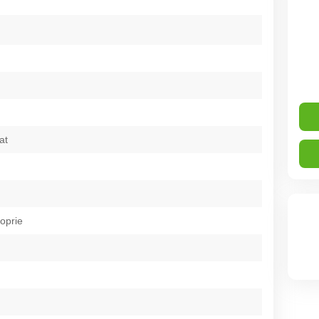
at
roprie