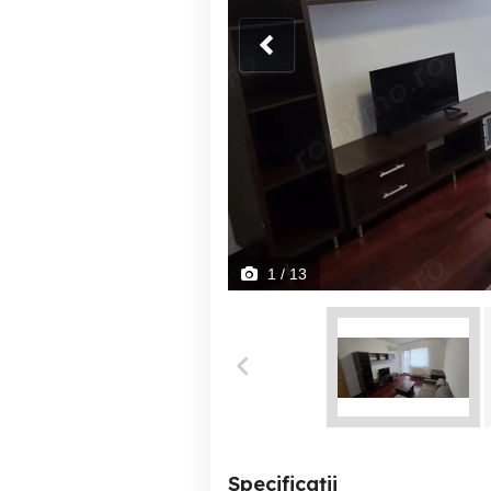
1
/ 13
Specificații