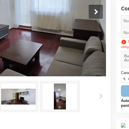
Co
T
oblig
Cara
A
Auto
pent