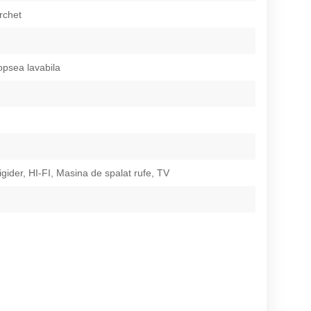
rchet
opsea lavabila
igider, HI-FI, Masina de spalat rufe, TV