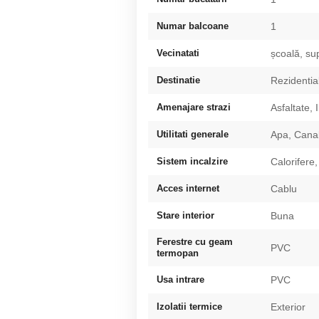
Numar balcoane
1
Vecinatati
școală, sup
Destinatie
Rezidentia
Amenajare strazi
Asfaltate, 
Utilitati generale
Apa, Canal
Sistem incalzire
Calorifere,
Acces internet
Cablu
Stare interior
Buna
Ferestre cu geam
PVC
termopan
Usa intrare
PVC
Izolatii termice
Exterior