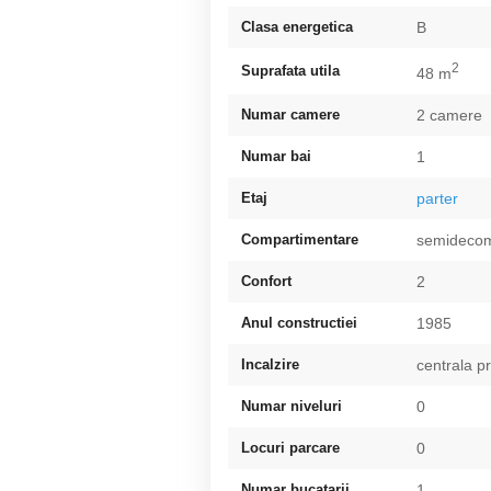
Clasa energetica
B
2
Suprafata utila
48 m
Numar camere
2 camere
Numar bai
1
Etaj
parter
Compartimentare
semideco
Confort
2
Anul constructiei
1985
Incalzire
centrala p
Numar niveluri
0
Locuri parcare
0
Numar bucatarii
1