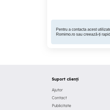
Sector 5
420 EUR
Pentru a contacta acest utilizato
Romimo.ro sau creează-ți rapid
Suport clienți
Ajutor
Contact
Publicitate