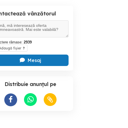
ntactează vânzătorul
ctere rămase:
2939
daugă fișier
?
Mesaj
Distribuie anunțul pe