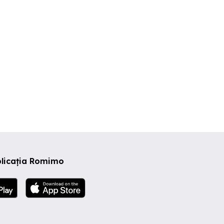
ector 5
Sector 5
Sector 5
0 EUR
390 EUR
400 EUR
plicația Romimo