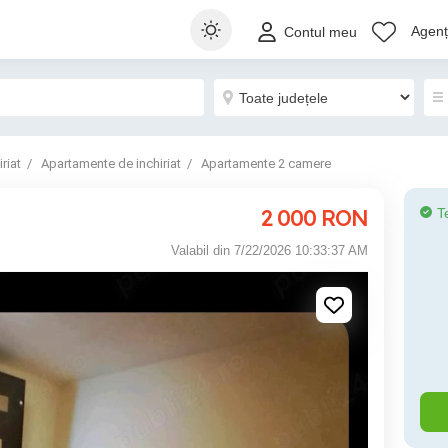
Agenți
Contul meu
riat
Apartamente de inchiriat
Apartamente 2 camere
2 000
RON
T
Valabil din 7/22/2026 10:33:37 AM