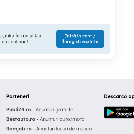
Sector 5
Sector 5
S
400 EUR
1,500 RON
40
r, intră în contul tău
Intră în cont /
Înregistrează-te
 un cont nou!
Parteneri
Descarcă a
Publi24.ro
- Anunturi gratuite
Bestauto.ro
- Anunturi auto/moto
Romjob.ro
- Anunturi locuri de munca