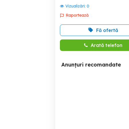
Vizualizări:
0
Raportează
Fă ofertă
Arată telefon
Anunțuri recomandate
inchiriere apartament 2
Inchiriez apartament 2
camere decomandate
Sebastian