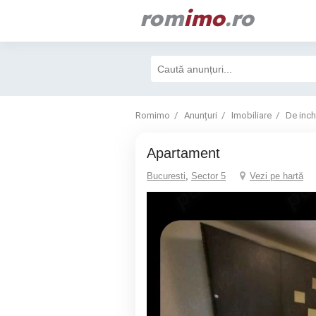
rom
imo
.ro
Romimo
Anunțuri
Imobiliare
De inchi
Apartament
Bucuresti
,
Sector 5
Vezi pe hartă