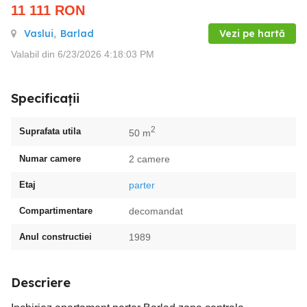
11 111
RON
Vaslui
,
Barlad
Vezi pe hartă
Valabil din 6/23/2026 4:18:03 PM
Specificații
2
Suprafata utila
50 m
Numar camere
2 camere
Etaj
parter
Compartimentare
decomandat
Anul constructiei
1989
Descriere