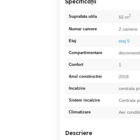
Specificații
2
Suprafata utila
55 m
Numar camere
2 camere
Etaj
etaj 5
Compartimentare
decomand
Confort
1
Anul constructiei
2018
Incalzire
centrala p
Sistem incalzire
Centrala p
Climatizare
Aer condit
Descriere