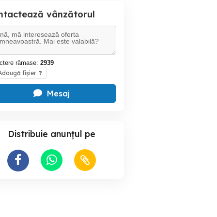
ntactează vânzătorul
ctere rămase:
2939
daugă fișier
?
Mesaj
Distribuie anunțul pe