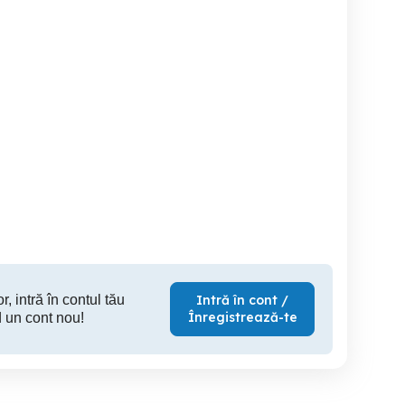
Lujerului, Pasaj,
Pacii, Bloc Nou,
Apartament 2 camere
apartament 2 camere cu
apartamen
centrala proprie
stidi
Sector 6
Sector 6
S
550 EUR
550 EUR
42
r, intră în contul tău
Intră în cont /
Înregistrează-te
 un cont nou!