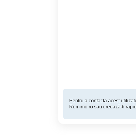
Pacii, Rotar 1, apartament
Lujerului, Parcul Liniei ,
2 camere decomandat
Sector 6
500 EUR
Pentru a contacta acest utilizato
Romimo.ro sau creează-ți rapid