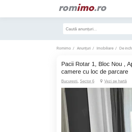
rom
imo
.ro
Romimo
Anunțuri
Imobiliare
De inchi
Pacii Rotar 1, Bloc Nou , Apartament 2
camere cu loc de parcare
Bucuresti
,
Sector 6
Vezi pe hartă