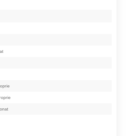
at
roprie
roprie
ionat