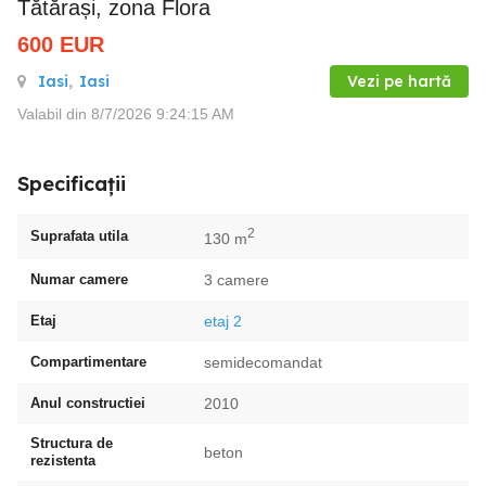
Tătărași, zona Flora
600
EUR
Iasi
,
Iasi
Vezi pe hartă
Valabil din 8/7/2026 9:24:15 AM
Specificații
2
Suprafata utila
130 m
Numar camere
3 camere
Etaj
etaj 2
Compartimentare
semidecomandat
Anul constructiei
2010
Structura de
beton
rezistenta