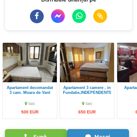
Apartament decomandat
Apartament 3 camere , in
Apartament 3 camere
3 cam. Moara de Vant
Fundatie,INDEPENDENTEI
Iasi
Iasi
500 EUR
650 EUR
Sună
Mesaj