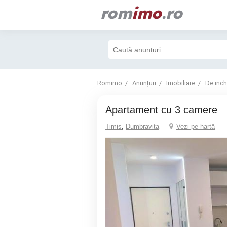
rom
imo
.ro
Romimo
Anunțuri
Imobiliare
De inchi
Apartament cu 3 camere
Timis
,
Dumbravita
Vezi pe hartă