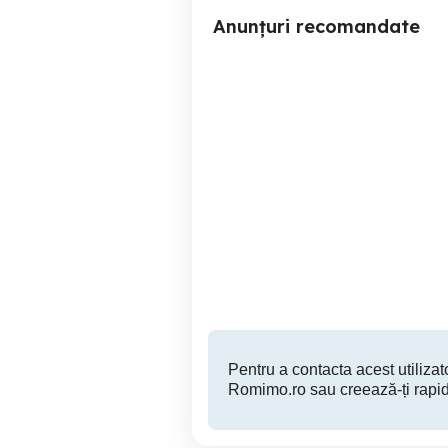
Anunțuri recomandate
3 Camere - Mobilat -
Apartament cu 3 camere in
Parcare Privata - Zona
Kaufland
Dumbravita
550 EUR
Pentru a contacta acest utilizato
Romimo.ro sau creează-ți rapid