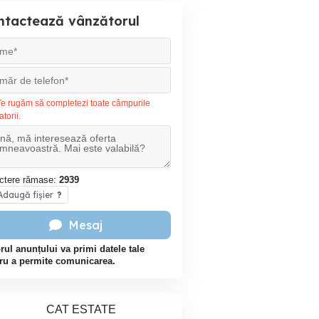
ntactează vânzătorul
e rugăm să completezi toate câmpurile
atorii.
ctere rămase:
2939
daugă fișier
?
Mesaj
rul anunțului va primi datele tale
ru a permite comunicarea.