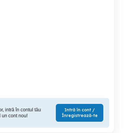
Apartament cu 3 camere in
Apartament
Dumbravita
Dumbravita
Dumbravita
Dumbravita
Du
650 EUR
500 EUR
60
r, intră în contul tău
Intră în cont /
Înregistrează-te
 un cont nou!