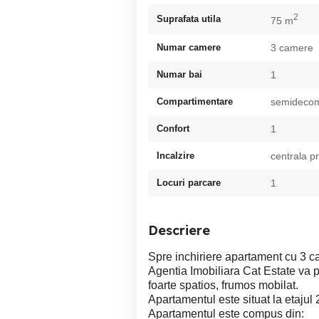
2
Suprafata utila
75 m
Numar camere
3 camere
Numar bai
1
Compartimentare
semideco
Confort
1
Incalzire
centrala p
Locuri parcare
1
Descriere
Spre inchiriere apartament cu 3 
Agentia Imobiliara Cat Estate va 
foarte spatios, frumos mobilat.
Apartamentul este situat la etajul 
Apartamentul este compus din: