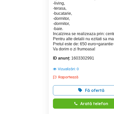
-living,
-terasa,
-bucatarie,
-dormitor,
-dormitor,
-baie.
Incalzirea se realizeaza prin: cent
Pentru alte detalii nu ezitati sa ma
Pretul este de: 650 euro+garantie
Va dorim o zi frumoasa!
ID anunț
: 1603302991
Vizualizări:
0
Raportează
Fă ofertă
Arată telefon