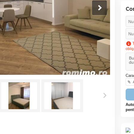
Co
T
oblig
Cara
A
Auto
pent