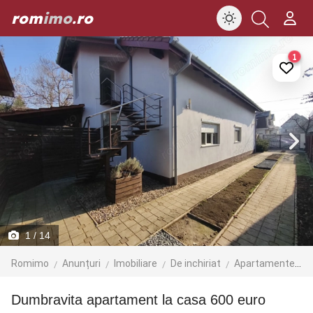
rom
imo
.ro
1
1
/ 14
Romimo
Anunțuri
Imobiliare
De inchiriat
Apartamente de inchiriat
Dumbravita apartament la casa 600 euro