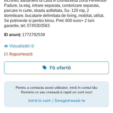
Inchiriez aartament la casa in Dumbravita zona Ferventia-
Padure, la etaj, intrare separata, contorizare separata,
parcare in curte, strada astfaltata, Su- 120 mp, 2
dormitoare, bucatarie delimitata de living, mobilat, utiliat.
Se potriveste si pentru birou. Pret: 600 euro+ 2 luni
garantie, tel: 0745303563
ID anunț
: 1772792539
Vizualizări:
0
Raportează
Fă ofertă
Pentru a contacta acest utilizator, intră în contul tău
Romimo.ro sau creează-ți rapid un cont nou!
Intră în cont / Înregistrează-te