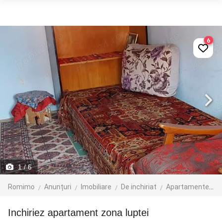
6
1
/ 6
Romimo
Anunțuri
Imobiliare
De inchiriat
Apartamente de inchiriat
Inchiriez apartament zona luptei