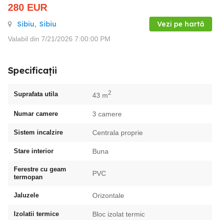
280
EUR
Sibiu
,
Sibiu
Vezi pe hartă
Valabil din 7/21/2026 7:00:00 PM
Specificații
2
Suprafata utila
43 m
Numar camere
3 camere
Sistem incalzire
Centrala proprie
Stare interior
Buna
Ferestre cu geam
PVC
termopan
Jaluzele
Orizontale
Izolatii termice
Bloc izolat termic