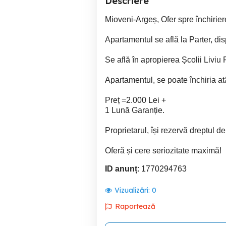
Descriere
Mioveni-Argeș, Ofer spre închirier
Apartamentul se află la Parter, d
Se află în apropierea Școlii Liviu
Apartamentul, se poate închiria atât
Preț =2.000 Lei +
1 Lună Garanție.
Proprietarul, își rezervă dreptul de 
Oferă și cere seriozitate maximă!
ID anunț
: 1770294763
Vizualizări:
0
Raportează