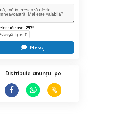
ctere rămase:
2939
daugă fișier
?
Mesaj
Distribuie anunțul pe