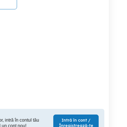
0% Comision-Inchiriere
Inchiriere apartament 3
amere - Zona Centrala
apartament 3 camere
came
Balcescu Residence
Ultramod
Pitesti
Pitesti
350 EUR
600 EUR
80
r, intră în contul tău
Intră în cont /
Înregistrează-te
 un cont nou!