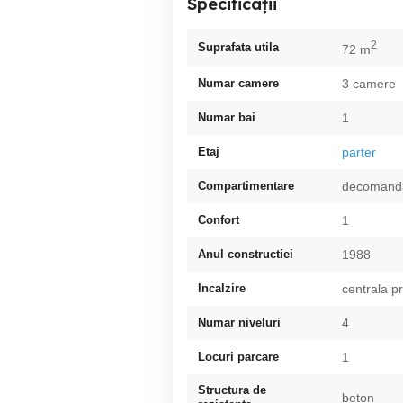
Specificații
2
Suprafata utila
72 m
Numar camere
3 camere
Numar bai
1
Etaj
parter
Compartimentare
decomand
Confort
1
Anul constructiei
1988
Incalzire
centrala p
Numar niveluri
4
Locuri parcare
1
Structura de
beton