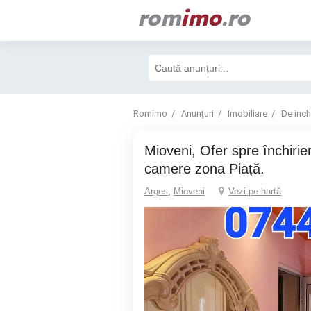
rom
imo
.ro
Romimo
Anunțuri
Imobiliare
De inchi
Mioveni, Ofer spre închiriere Apartament 3
camere zona Piață.
Arges
,
Mioveni
Vezi pe hartă