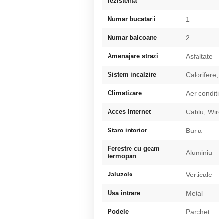
rezistenta
Numar bucatarii
1
Numar balcoane
2
Amenajare strazi
Asfaltate
Sistem incalzire
Calorifere,
Climatizare
Aer condit
Acces internet
Cablu, Wir
Stare interior
Buna
Ferestre cu geam
Aluminiu
termopan
Jaluzele
Verticale
Usa intrare
Metal
Podele
Parchet