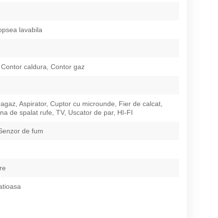
opsea lavabila
Contor caldura, Contor gaz
Aragaz, Aspirator, Cuptor cu microunde, Fier de calcat,
na de spalat rufe, TV, Uscator de par, HI-FI
Senzor de fum
re
atioasa