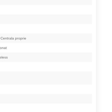
 Centrala proprie
ionat
eless