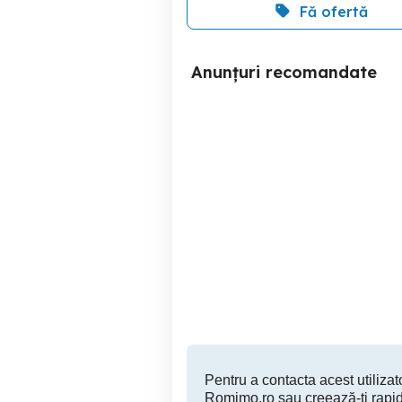
Fă ofertă
Anunțuri recomandate
Inchiriere Apartament 3
Inchiriere - Apartament 3
camere Ultracentral Pitesti
c
Pitesti
700 EUR
Pentru a contacta acest utilizato
Romimo.ro sau creează-ți rapid