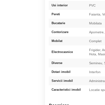
Usi interior
PVC
Pereti
Faianta, V
Bucatarie
Mobilata
Contorizare
Apometre, 
Mobilat
Complet
Frigider, 
Electrocasnice
Hota, Masi
Diverse
Semineu, 
Dotari imobil
Interfon
Servicii imobil
Administra
Caracteristici imobil
Locatie sp