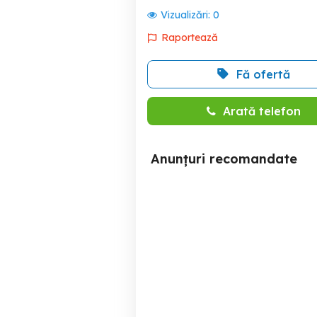
Vizualizări:
0
Raportează
Fă ofertă
Arată telefon
Anunțuri recomandate
Prima Inchiriere - 3
Camere - X City Tower
Sun