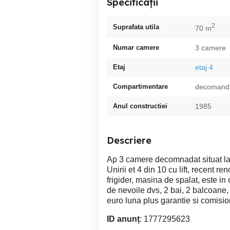
Specificații
2
Suprafata utila
70 m
Numar camere
3 camere
Etaj
etaj 4
Compartimentare
decomand
Anul constructiei
1985
Descriere
Ap 3 camere decomnadat situat lan
Unirii et 4 din 10 cu lift, recent re
frigider, masina de spalat, este in
de nevoile dvs, 2 bai, 2 balcoane,
euro luna plus garantie si comision
ID anunț
: 1777295623