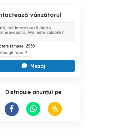
ntactează vânzătorul
ctere rămase:
2939
daugă fișier
?
Mesaj
Distribuie anunțul pe