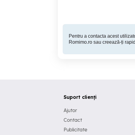
Timisoara
650 EUR
Pentru a contacta acest utilizato
Romimo.ro sau creează-ți rapid
Suport clienți
Ajutor
Contact
Publicitate