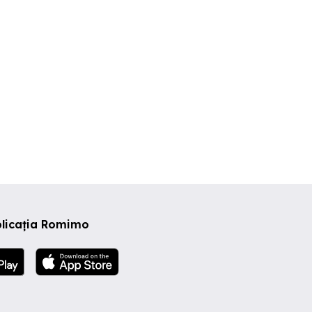
imisoara
Timisoara
Timisoara
0 EUR
400 EUR
300 EUR
plicația Romimo