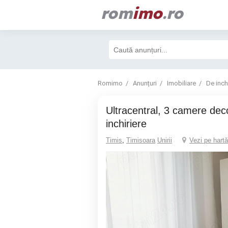
rom
imo
.ro
Romimo
Anunțuri
Imobiliare
De inchi
Ultracentral, 3 camere decomandat, prima
inchiriere
Timis
,
Timisoara
Unirii
Vezi pe hartă