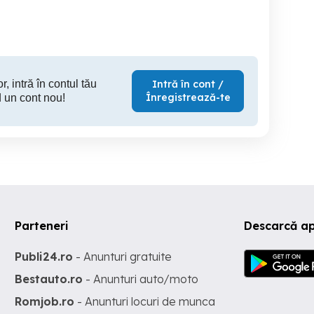
Timisoara
Timisoara
T
350 EUR
340 EUR
48
r, intră în contul tău
Intră în cont /
Înregistrează-te
 un cont nou!
Parteneri
Descarcă a
Publi24.ro
- Anunturi gratuite
Bestauto.ro
- Anunturi auto/moto
Romjob.ro
- Anunturi locuri de munca