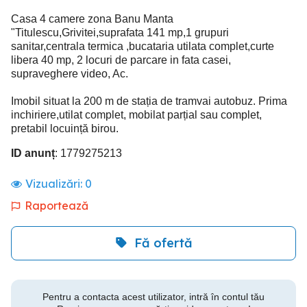
Casa 4 camere zona Banu Manta
"Titulescu,Grivitei,suprafata 141 mp,1 grupuri
sanitar,centrala termica ,bucataria utilata complet,curte
libera 40 mp, 2 locuri de parcare in fata casei,
supraveghere video, Ac.
Imobil situat la 200 m de stația de tramvai autobuz. Prima
inchiriere,utilat complet, mobilat parțial sau complet,
pretabil locuință birou.
ID anunț
: 1779275213
Vizualizări:
0
Raportează
Fă ofertă
Pentru a contacta acest utilizator, intră în contul tău