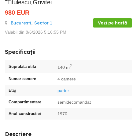
"Titulescu,Grivitei
980
EUR
Bucuresti
,
Sector 1
Vezi pe hartă
Valabil din 8/6/2026 5:16:55 PM
Specificații
2
Suprafata utila
140 m
Numar camere
4 camere
Etaj
parter
Compartimentare
semidecomandat
Anul constructiei
1970
Descriere