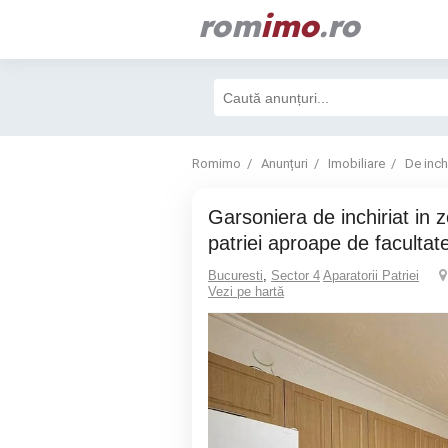
rom
imo
.ro
Romimo
Anunțuri
Imobiliare
De inchi
Garsoniera de inchiriat in zona aparatorii
patriei aproape de facultat
Bucuresti
,
Sector 4
Aparatorii Patriei
Vezi pe hartă