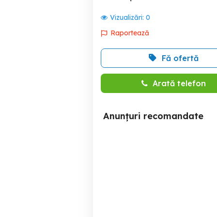
Vizualizări:
0
Raportează
Fă ofertă
Arată telefon
Anunțuri recomandate
Garsoniera zona Muncii -
Mihai Bravu
dec