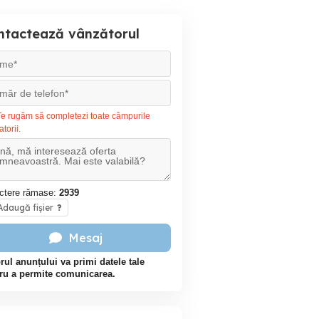
ntactează vânzătorul
e rugăm să completezi toate câmpurile
atorii.
ctere rămase:
2939
daugă fișier
?
Mesaj
rul anunțului va primi datele tale
ru a permite comunicarea.