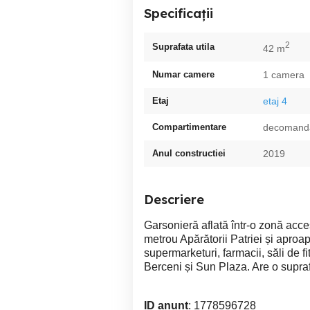
Specificații
2
Suprafata utila
42 m
Numar camere
1 camera
Etaj
etaj 4
Compartimentare
decomand
Anul constructiei
2019
Descriere
Garsonieră aflată într-o zonă acce
metrou Apărătorii Patriei și apro
supermarketuri, farmacii, săli de f
Berceni și Sun Plaza. Are o supraf
ID anunț
: 1778596728