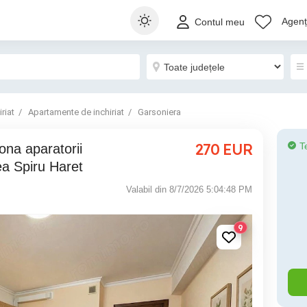
Agenți
Contul meu
riat
Apartamente de inchiriat
Garsoniera
270
EUR
T
ea Spiru Haret
Valabil din 8/7/2026 5:04:48 PM
9