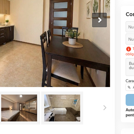
Co
T
oblig
Cara
A
Auto
pent