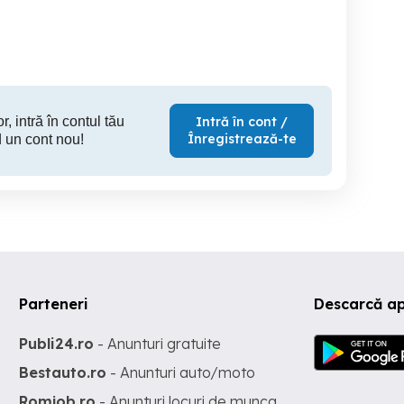
Metrou Pacii
Metrou Pacii
Sector 6
Sector 6
S
450 EUR
450 EUR
38
r, intră în contul tău
Intră în cont /
Înregistrează-te
 un cont nou!
Parteneri
Descarcă a
Publi24.ro
- Anunturi gratuite
Bestauto.ro
- Anunturi auto/moto
Romjob.ro
- Anunturi locuri de munca