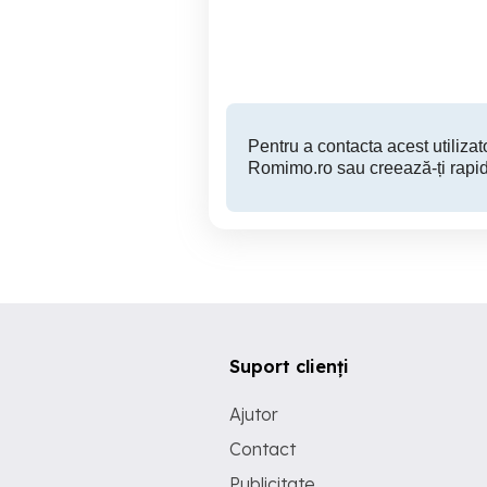
Sector 2
450 EUR
Pentru a contacta acest utilizato
Romimo.ro sau creează-ți rapid
Suport clienți
Ajutor
Contact
Publicitate