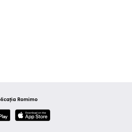
ector 3
Sector 3
Sector 2
0 EUR
380 EUR
385 EUR
plicația Romimo