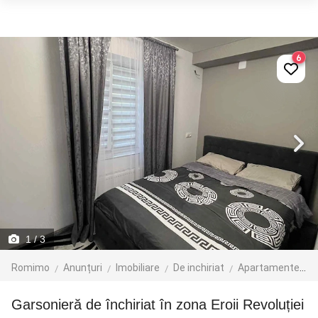
6
1
/ 3
Romimo
Anunțuri
Imobiliare
De inchiriat
Apartamente de inchiriat
Garsonieră de închiriat în zona Eroii Revoluției