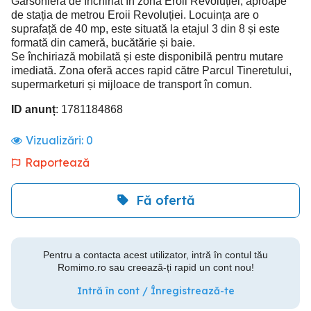
Garsonieră de închiriat în zona Eroii Revoluției, aproape
de stația de metrou Eroii Revoluției. Locuința are o
suprafață de 40 mp, este situată la etajul 3 din 8 și este
formată din cameră, bucătărie și baie.
Se închiriază mobilată și este disponibilă pentru mutare
imediată. Zona oferă acces rapid către Parcul Tineretului,
supermarketuri și mijloace de transport în comun.
ID anunț
: 1781184868
Vizualizări:
0
Raportează
Fă ofertă
Pentru a contacta acest utilizator, intră în contul tău
Romimo.ro sau creează-ți rapid un cont nou!
Intră în cont / Înregistrează-te