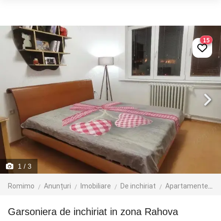
15
1
/ 3
Romimo
Anunțuri
Imobiliare
De inchiriat
Apartamente de inchiriat
Garsoniera de inchiriat in zona Rahova