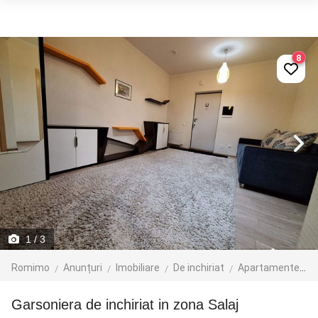
8
1
/ 3
Romimo
Anunțuri
Imobiliare
De inchiriat
Apartamente de inchiriat
Garsoniera de inchiriat in zona Salaj