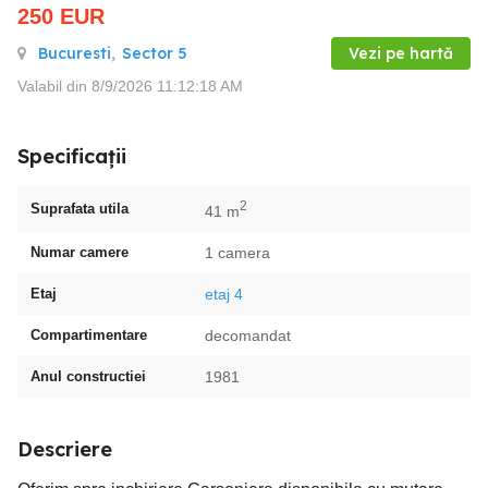
250
EUR
Bucuresti
,
Sector 5
Vezi pe hartă
Valabil din 8/9/2026 11:12:18 AM
Specificații
2
Suprafata utila
41 m
Numar camere
1 camera
Etaj
etaj 4
Compartimentare
decomandat
Anul constructiei
1981
Descriere