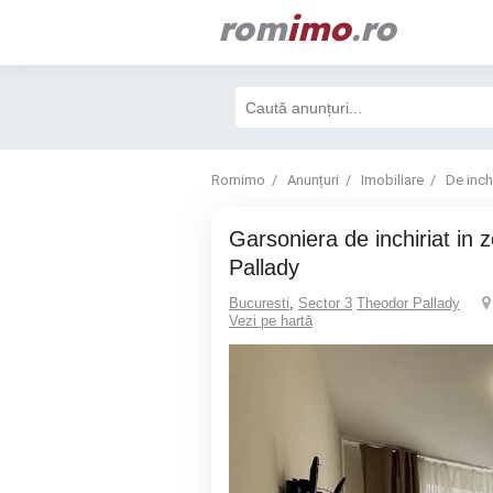
rom
imo
.ro
Romimo
Anunțuri
Imobiliare
De inchi
Garsoniera de inchiriat in zona Theodor
Pallady
Bucuresti
,
Sector 3
Theodor Pallady
Vezi pe hartă