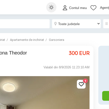
Agenți
Contul meu
riat
Apartamente de inchiriat
Garsoniera
300
EUR
Valabil din 8/9/2026 11:23:10 AM
9