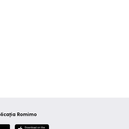
Garsoniera de inchiriat in
Garsoniera de inchiriat in
 Pallady
zona Theodor Pallady
zona Theodor Pa
ector 3
Sector 3
Sector 3
0 EUR
265 EUR
260 EUR
plicația Romimo