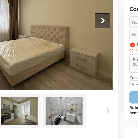
Co
T
oblig
Cara
A
Auto
pent