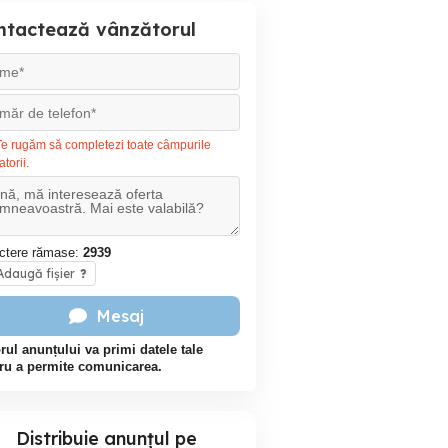
ntactează vânzătorul
e rugăm să completezi toate câmpurile
atorii.
ctere rămase:
2939
daugă fișier
?
Mesaj
rul anunțului va primi datele tale
ru a permite comunicarea.
Distribuie anunțul pe