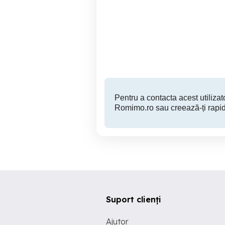
Garsoniera de inchiriat in
inchiriez garsoniera in
zona Titan
zo
Sector 3
260 EUR
Pentru a contacta acest utilizato
Romimo.ro sau creează-ți rapid
Suport clienți
Ajutor