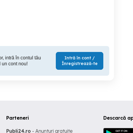
garsoniera de inchiriat in
Garsonieră de închiriat în
na Nicolae Grigorescu
zona Titan
zona
Sector 3
Sector 3
S
290 EUR
270 EUR
30
r, intră în contul tău
Intră în cont /
Înregistrează-te
 un cont nou!
Parteneri
Descarcă a
Publi24.ro
- Anunturi gratuite