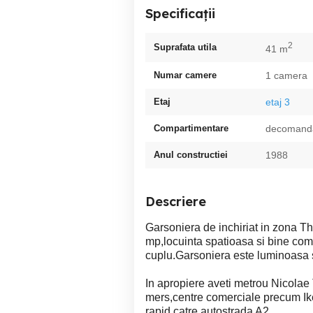
Specificații
2
Suprafata utila
41 m
Numar camere
1 camera
Etaj
etaj 3
Compartimentare
decomand
Anul constructiei
1988
Descriere
Garsoniera de inchiriat in zona Th
mp,locuinta spatioasa si bine co
cuplu.Garsoniera este luminoasa si
In apropiere aveti metrou Nicolae
mers,centre comerciale precum Ik
rapid catre autostrada A2.