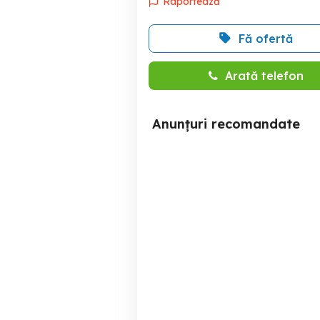
Raportează
Fă ofertă
Arată telefon
Anunțuri recomandate
garsoniera costin
garsoniera piata muncii-
georgian-metrou 4 minute-
m
prima inchiriere
Sector 3
380 EUR