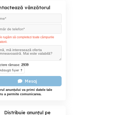
ntactează vânzătorul
e rugăm să completezi toate câmpurile
atorii.
ctere rămase:
2939
daugă fișier
?
Mesaj
rul anunțului va primi datele tale
ru a permite comunicarea.
Distribuie anunțul pe