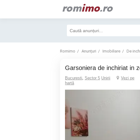
rom
imo
.ro
Romimo
Anunțuri
Imobiliare
De inchi
Garsoniera de inchiriat in 
Bucuresti
,
Sector 5
Unirii
Vezi pe
hartă