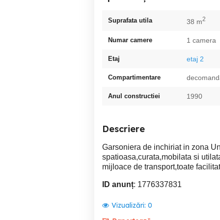
2
Suprafata utila
38 m
Numar camere
1 camera
Etaj
etaj 2
Compartimentare
decomand
Anul constructiei
1990
Descriere
Garsoniera de inchiriat in zona Uni
spatioasa,curata,mobilata si utilat
mijloace de transport,toate facilita
ID anunț
: 1776337831
Vizualizări:
0