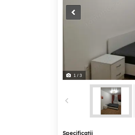
1
/ 3
Specificații