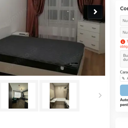
Co
T
oblig
Cara
A
Auto
pent