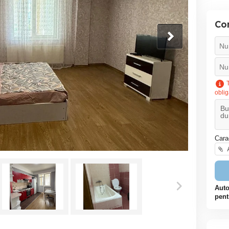
Co
T
oblig
Cara
A
Auto
pent