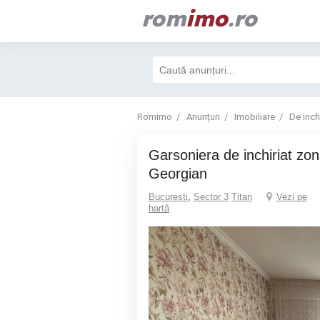
rom
imo
.ro
Romimo
Anunțuri
Imobiliare
De inchi
Garsoniera de inchiriat zona Costin
Georgian
Bucuresti
,
Sector 3
Titan
Vezi pe
hartă