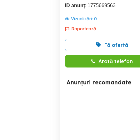
ID anunț
: 1775669563
Vizualizări:
0
Raportează
Fă ofertă
Arată telefon
Anunțuri recomandate
garsoniera costin
garsoniera piata muncii-