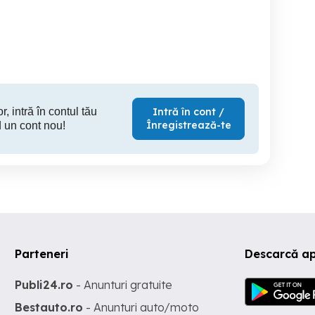
odern-metrou 1 minut
centrala proprie-facultatea
sara
de constructii
Sector 3
Sector 2
S
380 EUR
385 EUR
1,
r, intră în contul tău
Intră în cont /
Înregistrează-te
 un cont nou!
Parteneri
Descarcă a
Publi24.ro
- Anunturi gratuite
Bestauto.ro
- Anunturi auto/moto