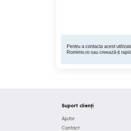
georgian-metrou 4 minute-
m
prima inchiriere
Sector 3
380 EUR
Pentru a contacta acest utilizato
Romimo.ro sau creează-ți rapid
Suport clienți
Ajutor
Contact