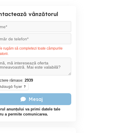
ntactează vânzătorul
e rugăm să completezi toate câmpurile
atorii.
ctere rămase:
2939
daugă fișier
?
Mesaj
rul anunțului va primi datele tale
ru a permite comunicarea.