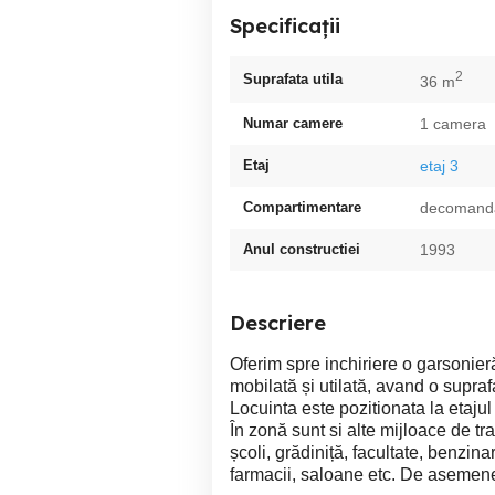
Specificații
2
Suprafata utila
36 m
Numar camere
1 camera
Etaj
etaj 3
Compartimentare
decomand
Anul constructiei
1993
Descriere
Oferim spre inchiriere o garsonier
mobilată și utilată, avand o supr
Locuinta este pozitionata la etajul
În zonă sunt si alte mijloace de tr
școli, grădiniță, facultate, benzinari
farmacii, saloane etc. De aseme