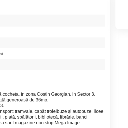
at
ă cocheta, în zona Costin Georgian, in Sector 3,
afață generoasă de 36mp.
 3.
ansport: tramvaie, capăt troleibuze și autobuze, licee,
i, piață, spălătorii, bibliotecă, librărie, banci,
nea sunt magazine non stop Mega Image