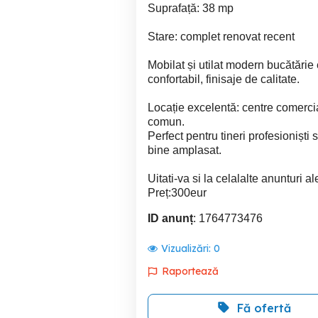
Suprafață: 38 mp
Stare: complet renovat recent
Mobilat și utilat modern bucătărie
confortabil, finisaje de calitate.
Locație excelentă: centre comercial
comun.
Perfect pentru tineri profesioniști
bine amplasat.
Uitati-va si la celalalte anunturi a
Preț:300eur
ID anunț
: 1764773476
Vizualizări:
0
Raportează
Fă ofertă