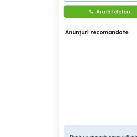
Arată telefon
Anunțuri recomandate
Garsoniera Gorjului
Sector 6
300 EUR