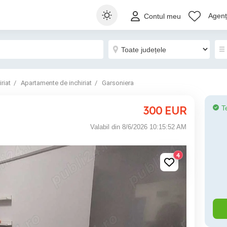
Agenți
Contul meu
riat
Apartamente de inchiriat
Garsoniera
300
EUR
T
Valabil din 8/6/2026 10:15:52 AM
4