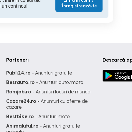
r, intră în contul tău
Intră în cont /
Înregistrează-te
 un cont nou!
Parteneri
Descarcă a
Publi24.ro
- Anunturi gratuite
Bestauto.ro
- Anunturi auto/moto
Romjob.ro
- Anunturi locuri de munca
Cazare24.ro
- Anunturi cu oferte de
cazare
Bestbike.ro
- Anunturi moto
Animalutul.ro
- Anunturi gratuite
animale