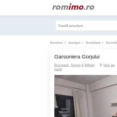
rom
imo
.ro
Romimo
Anunțuri
Imobiliare
De inchi
Garsoniera Gorjului
Bucuresti
,
Sector 6
Militari
Vezi pe
hartă