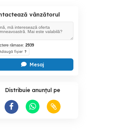
ntactează vânzătorul
ctere rămase:
2939
daugă fișier
?
Mesaj
Distribuie anunțul pe