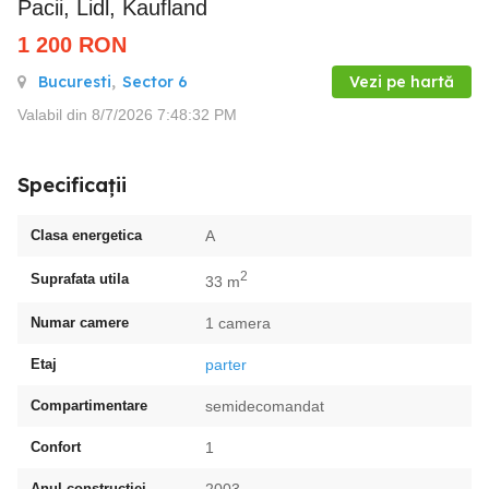
Pacii, Lidl, Kaufland
1 200
RON
Bucuresti
,
Sector 6
Vezi pe hartă
Valabil din 8/7/2026 7:48:32 PM
Specificații
Clasa energetica
A
2
Suprafata utila
33 m
Numar camere
1 camera
Etaj
parter
Compartimentare
semidecomandat
Confort
1
Anul constructiei
2003