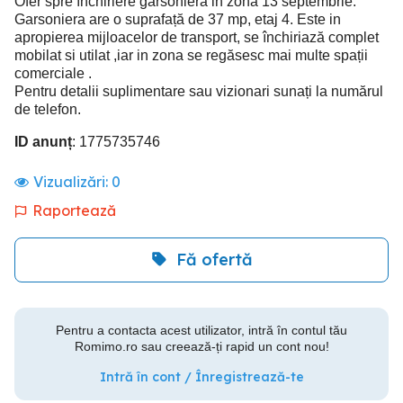
Ofer spre închiriere garsoniera in zona 13 septembrie.
Garsoniera are o suprafață de 37 mp, etaj 4. Este in
apropierea mijloacelor de transport, se închiriază complet
mobilat si utilat ,iar in zona se regăsesc mai multe spații
comerciale .
Pentru detalii suplimentare sau vizionari sunați la numărul
de telefon.
ID anunț
: 1775735746
Vizualizări:
0
Raportează
Fă ofertă
Pentru a contacta acest utilizator, intră în contul tău
Romimo.ro sau creează-ți rapid un cont nou!
Intră în cont / Înregistrează-te