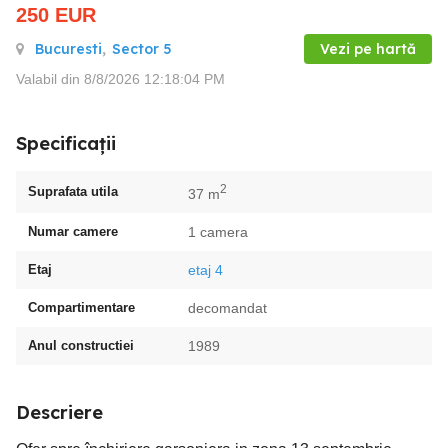
250
EUR
Bucuresti
,
Sector 5
Vezi pe hartă
Valabil din 8/8/2026 12:18:04 PM
Specificații
2
Suprafata utila
37 m
Numar camere
1 camera
Etaj
etaj 4
Compartimentare
decomandat
Anul constructiei
1989
Descriere