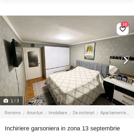
10
1
/ 3
Romimo
Anunțuri
Imobiliare
De inchiriat
Apartamente de inchiriat
inchiriere garsoniera in zona 13 septembrie