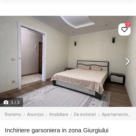
7
1
/ 3
Romimo
Anunțuri
Imobiliare
De inchiriat
Apartamente de inchiriat
Inchiriere garsoniera in zona Giurgiului