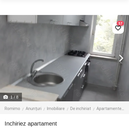
57
1
/ 8
Romimo
Anunțuri
Imobiliare
De inchiriat
Apartamente de inchiriat
Inchiriez apartament