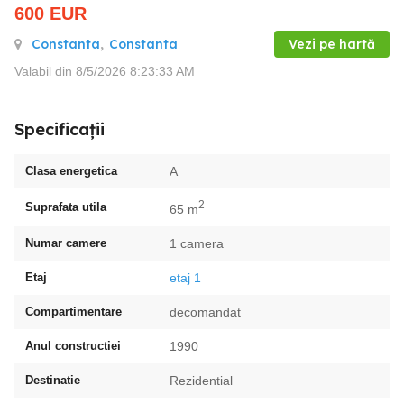
600
EUR
Constanta
,
Constanta
Vezi pe hartă
Valabil din 8/5/2026 8:23:33 AM
Specificații
Clasa energetica
A
2
Suprafata utila
65 m
Numar camere
1 camera
Etaj
etaj 1
Compartimentare
decomandat
Anul constructiei
1990
Destinatie
Rezidential