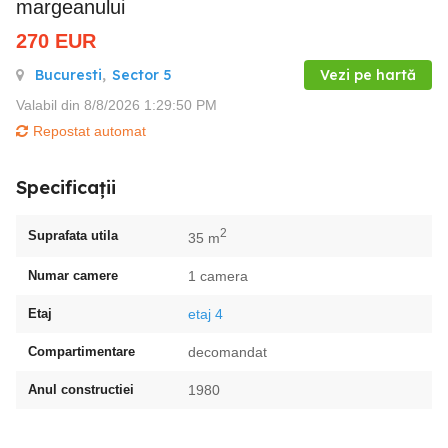
margeanului
270
EUR
Bucuresti
,
Sector 5
Vezi pe hartă
Valabil din 8/8/2026 1:29:50 PM
Repostat automat
Specificații
2
Suprafata utila
35 m
Numar camere
1 camera
Etaj
etaj 4
Compartimentare
decomandat
Anul constructiei
1980