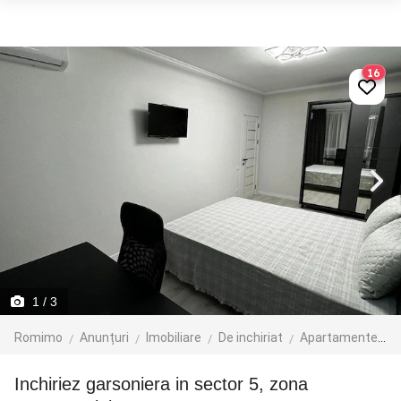
16
1
/ 3
Romimo
Anunțuri
Imobiliare
De inchiriat
Apartamente de inchiriat
Inchiriez garsoniera in sector 5, zona