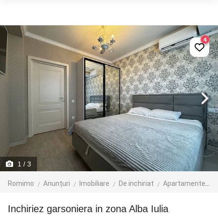
4
1
/ 3
Romimo
Anunțuri
Imobiliare
De inchiriat
Apartamente de inchiriat
Inchiriez garsoniera in zona Alba Iulia