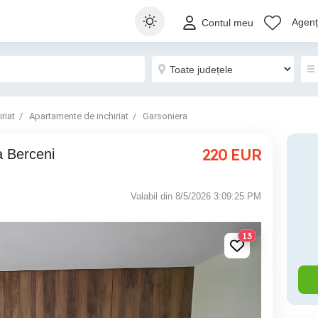
Agenți
Contul meu
riat
Apartamente de inchiriat
Garsoniera
220
EUR
Valabil din 8/5/2026 3:09:25 PM
13