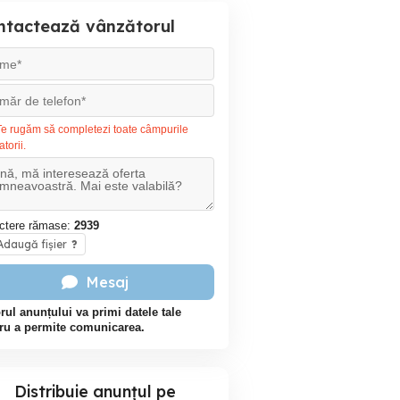
ntactează vânzătorul
e rugăm să completezi toate câmpurile
atorii.
ctere rămase:
2939
daugă fișier
?
Mesaj
rul anunțului va primi datele tale
ru a permite comunicarea.
Distribuie anunțul pe