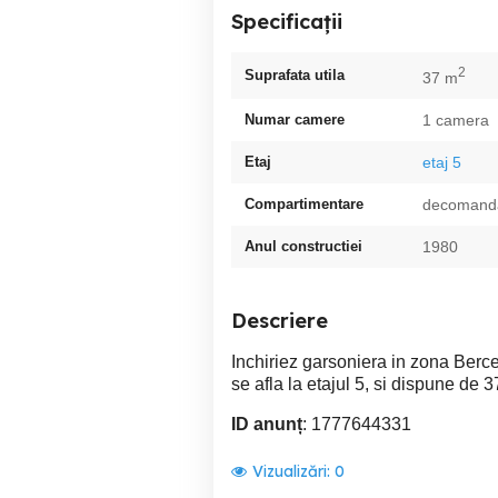
Specificații
2
Suprafata utila
37 m
Numar camere
1 camera
Etaj
etaj 5
Compartimentare
decomand
Anul constructiei
1980
Descriere
Inchiriez garsoniera in zona Berce
se afla la etajul 5, si dispune de 
ID anunț
: 1777644331
Vizualizări:
0