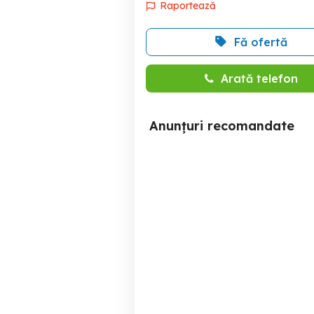
Raportează
Fă ofertă
Arată telefon
Anunțuri recomandate
Inchiriez garsoniera in
Garsoniera de inchiriat in
zona Berceni, aproape de
metrou,
Sector 4
230 EUR