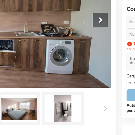
Co
T
oblig
Cara
A
Auto
pent