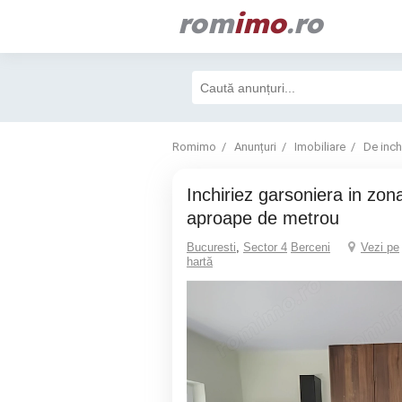
rom
imo
.ro
Romimo
Anunțuri
Imobiliare
De inchi
Inchiriez garsoniera in zona Berceni
aproape de metrou
Bucuresti
,
Sector 4
Berceni
Vezi pe
hartă