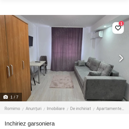
1
1
/ 7
Romimo
Anunțuri
Imobiliare
De inchiriat
Apartamente de inchiriat
Inchiriez garsoniera